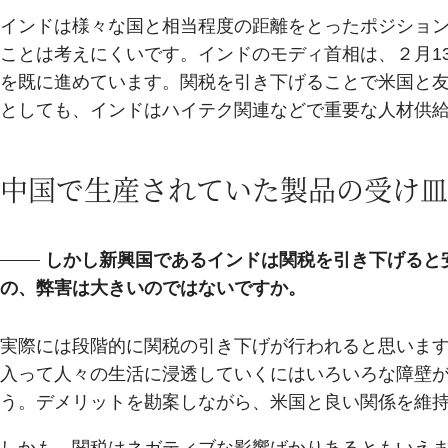
インドは様々な国と相当程度の距離をとったポジショ
ことは考えにくいです。インドのモディ首相は、２月1
を既に進めています。関税を引き下げることで米国と
としても、インドはハイテク関連などで重要な人材供
中国で生産されていた製品の受け皿
しかし新興国であるインドは関税を引き下げると
の、弊害は大きいのではないですか。
実際には段階的に関税の引き下げが行われると思いま
入って人々の生活に浸透していくにはいろいろな障壁
う。デメリットを勘案しながら、米国と良い関係を維
しかも、関税はネガティブな影響ばかりあるともいえ