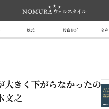
養
株式
投資信託
金利
が大きく下がらなかったの
木文之