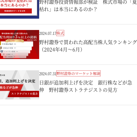
野村證券投資情報部が検証 株式市場の「夏
枯れ」は本当にあるのか？
株式
2024.07.17
野村證券で買われた高配当株人気ランキング
（2024年4月～6月）
野村證券のマーケット解説
2024.07.31
日銀が追加利上げを決定 銀行株などが急
伸 野村證券ストラテジストの見方