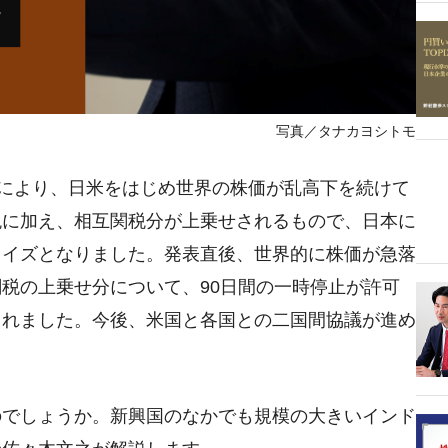
写真／タナカヨシトモ
」により、日米をはじめ世界の株価が乱高下を続けて
税に加え、相互関税分が上乗せされるもので、日本に
ライズとなりました。発表直後、世界的に株価が急落
税の上乗せ分について、90日間の一時停止が許可
られました。今後、米国と各国との二国間協議が進め
のでしょうか。新興国のなかでも規模の大きいインド