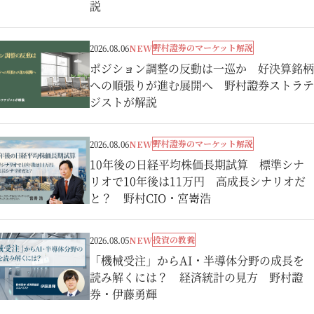
説
野村證券のマーケット解説
2026.08.06
NEW
ポジション調整の反動は一巡か 好決算銘柄
への順張りが進む展開へ 野村證券ストラテ
ジストが解説
野村證券のマーケット解説
2026.08.06
NEW
10年後の日経平均株価長期試算 標準シナ
リオで10年後は11万円 高成長シナリオだ
と？ 野村CIO・宮嵜浩
投資の教養
2026.08.05
NEW
「機械受注」からAI・半導体分野の成長を
読み解くには？ 経済統計の見方 野村證
券・伊藤勇輝