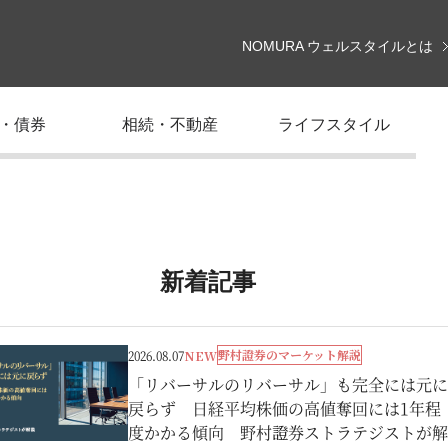
NOMURA ウェルスタイルとは
・債券
相続・不動産
ライフスタイル
新着記事
野村證券のマーケット解説
2026.08.07
NEW
「リバーサルのリバーサル」も完全には元に
戻らず 日経平均株価の高値奪回には1年程
度かかる傾向 野村證券ストラテジストが解