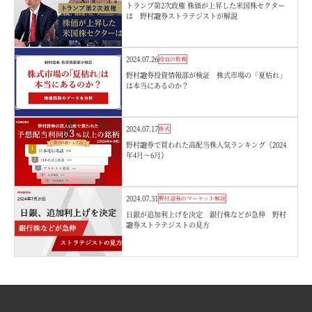
トランプ第2次政権 株価が上昇した米国株セクター
は 野村證券ストラテジストが解説
2024.07.26
投資の教養
野村證券投資情報部が検証 株式市場の「夏枯れ」
は本当にあるのか？
2024.07.17
株式
野村證券で買われた高配当株人気ランキング（2024
年4月～6月）
2024.07.31
野村證券のマーケット解説
日銀が追加利上げを決定 銀行株などが急伸 野村
證券ストラテジストの見方