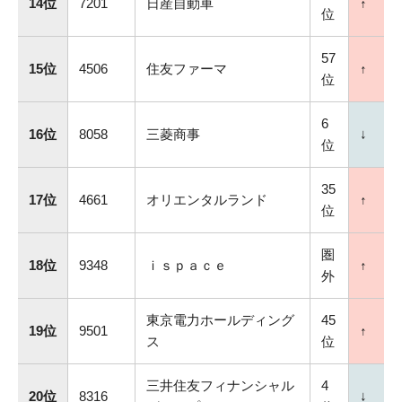
14位
7201
日産自動車
↑
位
57
15位
4506
住友ファーマ
↑
位
6
16位
8058
三菱商事
↓
位
35
17位
4661
オリエンタルランド
↑
位
圏
18位
9348
ｉｓｐａｃｅ
↑
外
東京電力ホールディング
45
19位
9501
↑
ス
位
三井住友フィナンシャル
4
20位
8316
↓