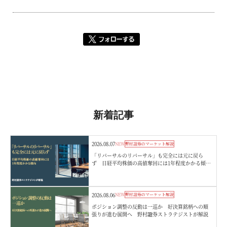
新着記事
2026.08.07
NEW
野村證券のマーケット解説
「リバーサルのリバーサル」も完全には元に戻ら
ず 日経平均株価の高値奪回には1年程度かかる傾
向 野村證券ストラテジストが解説
2026.08.06
NEW
野村證券のマーケット解説
ポジション調整の反動は一巡か 好決算銘柄への順
張りが進む展開へ 野村證券ストラテジストが解説