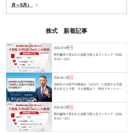
月～5月）
株式 新着記事
2026.07.09
株式
野村證券で買われた高配当株人気ランキング（2026
年4月〜6月）
2026.06.11
株式
2040年の日経平均株価は「24万円」に到達する可能
性があると予想 その根拠は？ 野村アセットマネ
ジメント・石黒英之
2026.06.05
株式
野村證券で買われた高配当株人気ランキング（2026
年3月〜5月）