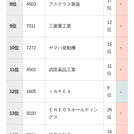
17
8位
4503
アステラス製薬
↑
位
12
9位
7011
三菱重工業
↑
位
15
10位
7272
ヤマハ発動機
↑
位
31
11位
4502
武田薬品工業
↑
位
9
12位
1605
ＩＮＰＥＸ
↓
位
ＥＮＥＯＳホールディン
26
13位
5020
↑
グス
位
16