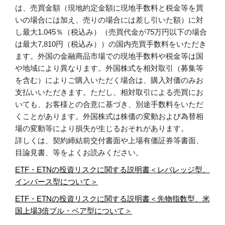
は、売買金額（現地約定金額に現地手数料と税金等を買
いの場合には加え、売りの場合には差し引いた額）に対
し最大1.045％（税込み）（売買代金が75万円以下の場合
は最大7,810円（税込み））の国内売買手数料をいただき
ます。外国の金融商品市場での現地手数料や税金等は国
や地域により異なります。外国株式を相対取引（募集等
を含む）によりご購入いただく場合は、購入対価のみお
支払いいただきます。ただし、相対取引による売買にお
いても、お客様との合意に基づき、別途手数料をいただ
くことがあります。外国株式は株価の変動および為替相
場の変動等により損失が生じるおそれがあります。
詳しくは、契約締結前交付書面や上場有価証券等書面、
目論見書、等をよくお読みください。
ETF・ETNの投資リスクに関する説明書＜レバレッジ型、
インバース型について＞
ETF・ETNの投資リスクに関する説明書＜先物指数型、米
国上場3倍ブル・ベア型について＞