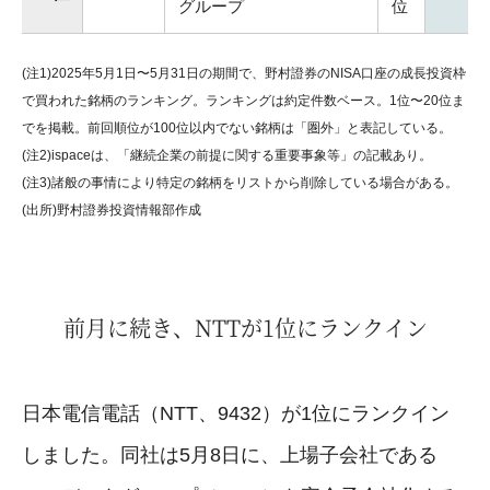
グループ
位
(注1)2025年5月1日〜5月31日の期間で、野村證券のNISA口座の成長投資枠
で買われた銘柄のランキング。ランキングは約定件数ベース。1位〜20位ま
でを掲載。前回順位が100位以内でない銘柄は「圏外」と表記している。
(注2)ispaceは、「継続企業の前提に関する重要事象等」の記載あり。
(注3)諸般の事情により特定の銘柄をリストから削除している場合がある。
(出所)野村證券投資情報部作成
前月に続き、NTTが1位にランクイン
日本電信電話（NTT、9432）が1位にランクイン
しました。同社は5月8日に、上場子会社である