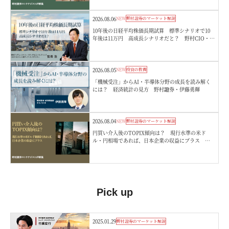
2026.08.06
NEW
野村證券のマーケット解説
10年後の日経平均株価長期試算 標準シナリオで10
年後は11万円 高成長シナリオだと？ 野村CIO・宮
嵜浩
2026.08.05
NEW
投資の教養
「機械受注」からAI・半導体分野の成長を読み解く
には？ 経済統計の見方 野村證券・伊藤勇輝
2026.08.04
NEW
野村證券のマーケット解説
円買い介入後のTOPIX傾向は？ 現行水準の米ド
ル・円相場であれば、日本企業の収益にプラス 野
村證券ストラテジストが解説
Pick up
2025.01.29
野村證券のマーケット解説