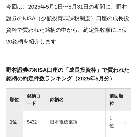
今回は、2025年5月1日〜5月31日の期間に、野村
證券のNISA（少額投資非課税制度）口座の成長投
資枠で買われた銘柄の中から、約定件数順に上位
20銘柄を紹介します。
野村證券のNISA口座の「成長投資枠」で買われた
銘柄の約定件数ランキング（2025年5月分）
銘柄コ
前回順
順位
銘柄名
ード
位
1
1位
9432
日本電信電話
→
位