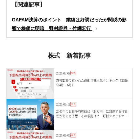
【関連記事】
GAFAM決算のポイント 業績は好調だったが関税の影
響で株価に明暗 野村證券・竹綱宏行
株式 新着記事
2026.07.09
株式
野村證券で買われた高配当株人気ランキング（2026
年4月〜6月）
2026.06.11
株式
2040年の日経平均株価は「24万円」に到達する可能
性があると予想 その根拠は？ 野村アセットマネ
ジメント・石黒英之
2026.06.05
株式