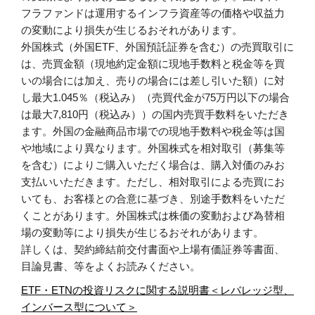
フラファンドは運用するインフラ資産等の価格や収益力
の変動により損失が生じるおそれがあります。
外国株式（外国ETF、外国預託証券を含む）の売買取引に
は、売買金額（現地約定金額に現地手数料と税金等を買
いの場合には加え、売りの場合には差し引いた額）に対
し最大1.045％（税込み）（売買代金が75万円以下の場合
は最大7,810円（税込み））の国内売買手数料をいただき
ます。外国の金融商品市場での現地手数料や税金等は国
や地域により異なります。外国株式を相対取引（募集等
を含む）によりご購入いただく場合は、購入対価のみお
支払いいただきます。ただし、相対取引による売買にお
いても、お客様との合意に基づき、別途手数料をいただ
くことがあります。外国株式は株価の変動および為替相
場の変動等により損失が生じるおそれがあります。
詳しくは、契約締結前交付書面や上場有価証券等書面、
目論見書、等をよくお読みください。
ETF・ETNの投資リスクに関する説明書＜レバレッジ型、
インバース型について＞