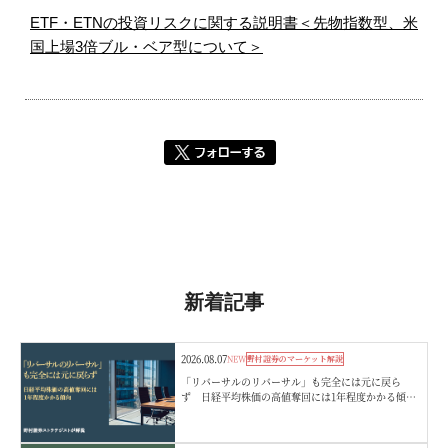
ETF・ETNの投資リスクに関する説明書＜先物指数型、米
国上場3倍ブル・ベア型について＞
新着記事
2026.08.07
NEW
野村證券のマーケット解説
「リバーサルのリバーサル」も完全には元に戻ら
ず 日経平均株価の高値奪回には1年程度かかる傾
向 野村證券ストラテジストが解説