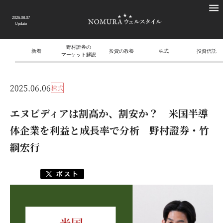
2026.08.07
Update
野村證券の
新着
投資の教養
株式
投資信託
マーケット解説
2025.06.06
株式
エヌビディアは割高か、割安か？ 米国半導
体企業を利益と成長率で分析 野村證券・竹
綱宏行