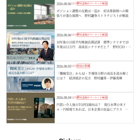
2026.08.06
NEW
野村證券のマーケット解説
ポジション調整の反動は一巡か 好決算銘柄への順
張りが進む展開へ 野村證券ストラテジストが解説
2026.08.06
NEW
野村證券のマーケット解説
10年後の日経平均株価長期試算 標準シナリオで10
年後は11万円 高成長シナリオだと？ 野村CIO・宮
嵜浩
2026.08.05
NEW
投資の教養
「機械受注」からAI・半導体分野の成長を読み解く
には？ 経済統計の見方 野村證券・伊藤勇輝
2026.08.04
NEW
野村證券のマーケット解説
円買い介入後のTOPIX傾向は？ 現行水準の米ド
ル・円相場であれば、日本企業の収益にプラス 野
村證券ストラテジストが解説