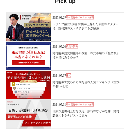
Pick up
2025.01.29
野村證券のマーケット解説
トランプ第2次政権 株価が上昇した米国株セクター
は 野村證券ストラテジストが解説
2024.07.26
投資の教養
野村證券投資情報部が検証 株式市場の「夏枯れ」
は本当にあるのか？
2024.07.17
株式
野村證券で買われた高配当株人気ランキング（2024
年4月～6月）
2024.07.31
野村證券のマーケット解説
日銀が追加利上げを決定 銀行株などが急伸 野村
證券ストラテジストの見方