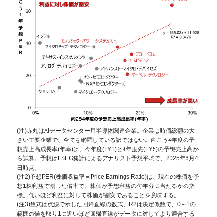
(注)赤丸はAIデータセンター用半導体関連企業。企業は時価総額の大
きい主要企業で、全てを網羅している訳ではない。向こう4年度の予
想売上高成長率(年率)は、今年度(FY1)と4年度先(FY5)の予想売上高か
ら試算。予想はLSEG集計によるアナリスト予想平均で、2025年6月4
日時点。
(注2)予想PER(株価収益率＝Price Earnings Ratio)は、現在の株価を予
想1株利益で割った倍率で、株価が予想利益の何年分に当たるかの指
標。低いほど利益に対して株価が割安であることを意味する。
(注3)数式は点線で示した回帰直線の数式。R2は決定係数で、0～1の
範囲の値を取り1に近いほど回帰直線がデータに対してより適合する