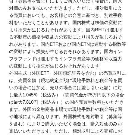
引（募集等を含む）によりご購入いただく場合は、購入
対価のみお支払いいただきます。ただし、相対取引によ
る売買においても、お客様との合意に基づき、別途手数
料をいただくことがあります。国内株式は株価の変動に
より損失が生じるおそれがあります。国内REITは運用す
る不動産の価格や収益力の変動により損失が生じるおそ
れがあります。国内ETFおよび国内ETNは連動する指数等
の変動により損失が生じるおそれがあります。国内イン
フラファンドは運用するインフラ資産等の価格や収益力
の変動により損失が生じるおそれがあります。
外国株式（外国ETF、外国預託証券を含む）の売買取引に
は、売買金額（現地約定金額に現地手数料と税金等を買
いの場合には加え、売りの場合には差し引いた額）に対
し最大1.045％（税込み）（売買代金が75万円以下の場合
は最大7,810円（税込み））の国内売買手数料をいただき
ます。外国の金融商品市場での現地手数料や税金等は国
や地域により異なります。外国株式を相対取引（募集等
を含む）によりご購入いただく場合は、購入対価のみお
支払いいただきます。ただし、相対取引による売買にお