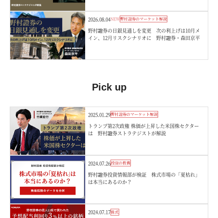
2026.08.04
NEW
野村證券のマーケット解説
野村證券の日銀見通しを変更 次の利上げは10月メ
イン、12月リスクシナリオに 野村證券・森田京平
Pick up
2025.01.29
野村證券のマーケット解説
トランプ第2次政権 株価が上昇した米国株セクター
は 野村證券ストラテジストが解説
2024.07.26
投資の教養
野村證券投資情報部が検証 株式市場の「夏枯れ」
は本当にあるのか？
2024.07.17
株式