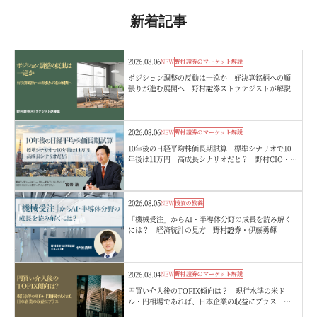
新着記事
2026.08.06
NEW
野村證券のマーケット解説
ポジション調整の反動は一巡か 好決算銘柄への順
張りが進む展開へ 野村證券ストラテジストが解説
2026.08.06
NEW
野村證券のマーケット解説
10年後の日経平均株価長期試算 標準シナリオで10
年後は11万円 高成長シナリオだと？ 野村CIO・宮
嵜浩
2026.08.05
NEW
投資の教養
「機械受注」からAI・半導体分野の成長を読み解く
には？ 経済統計の見方 野村證券・伊藤勇輝
2026.08.04
NEW
野村證券のマーケット解説
円買い介入後のTOPIX傾向は？ 現行水準の米ド
ル・円相場であれば、日本企業の収益にプラス 野
村證券ストラテジストが解説