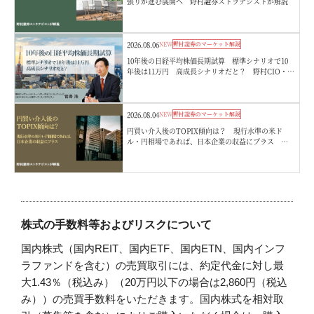
張りが進む展開へ 野村證券ストラテジストが解説
2026.08.06
NEW
野村證券のマーケット解説
10年後の日経平均株価長期試算 標準シナリオで10
年後は11万円 高成長シナリオだと？ 野村CIO・宮
嵜浩
2026.08.04
NEW
野村證券のマーケット解説
円買い介入後のTOPIX傾向は？ 現行水準の米ド
ル・円相場であれば、日本企業の収益にプラス 野
村證券ストラテジストが解説
株式の手数料等およびリスクについて
国内株式（国内REIT、国内ETF、国内ETN、国内インフ
ラファンドを含む）の売買取引には、約定代金に対し最
大1.43％（税込み）（20万円以下の場合は2,860円（税込
み））の売買手数料をいただきます。国内株式を相対取