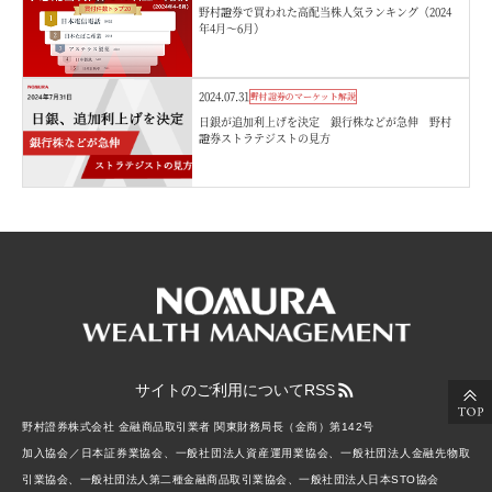
野村證券で買われた高配当株人気ランキング（2024
年4月～6月）
2024.07.31
野村證券のマーケット解説
日銀が追加利上げを決定 銀行株などが急伸 野村
證券ストラテジストの見方
サイトのご利用について
RSS
野村證券株式会社 金融商品取引業者 関東財務局長（金商）第142号
加入協会／日本証券業協会、一般社団法人資産運用業協会、一般社団法人金融先物取
引業協会、一般社団法人第二種金融商品取引業協会、一般社団法人日本STO協会