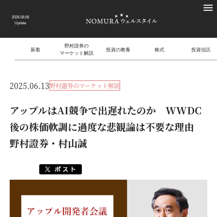
2026.08.06
Update
野村證券の
新着
投資の教養
株式
投資信託
マーケット解説
2025.06.13
野村證券のマーケット解説
アップルはAI競争で出遅れたのか WWDC
後の株価軟調に過度な悲観論は不要な理由
野村證券・村山誠