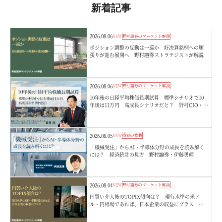
新着記事
2026.08.06
NEW
野村證券のマーケット解説
ポジション調整の反動は一巡か 好決算銘柄への順
張りが進む展開へ 野村證券ストラテジストが解説
2026.08.06
NEW
野村證券のマーケット解説
10年後の日経平均株価長期試算 標準シナリオで10
年後は11万円 高成長シナリオだと？ 野村CIO・宮
嵜浩
2026.08.05
NEW
投資の教養
「機械受注」からAI・半導体分野の成長を読み解く
には？ 経済統計の見方 野村證券・伊藤勇輝
2026.08.04
NEW
野村證券のマーケット解説
円買い介入後のTOPIX傾向は？ 現行水準の米ド
ル・円相場であれば、日本企業の収益にプラス 野
村證券ストラテジストが解説