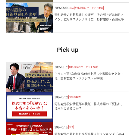
2026.08.04
NEW
野村證券のマーケット解説
野村證券の日銀見通しを変更 次の利上げは10月メ
イン、12月リスクシナリオに 野村證券・森田京平
Pick up
2025.01.29
野村證券のマーケット解説
トランプ第2次政権 株価が上昇した米国株セクター
は 野村證券ストラテジストが解説
2024.07.26
投資の教養
野村證券投資情報部が検証 株式市場の「夏枯れ」
は本当にあるのか？
2024.07.17
株式
野村證券で買われた高配当株人気ランキング（2024