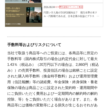
2026.08.04
NEW
野村證券のマーケット解説
円買い介入後のTOPIX傾向は？ 現行水準の米ド
ル・円相場であれば、日本企業の収益にプラス 野
村證券ストラテジストが解説
手数料等およびリスクについて
当社で取扱う商品等へのご投資には、各商品等に所定の
手数料等（国内株式取引の場合は約定代金に対して最大
1.43％（税込み）（20万円以下の場合は、2,860円（税込
み））の売買手数料、投資信託の場合は銘柄ごとに設定
された購入時手数料（換金時手数料）および運用管理費
用（信託報酬）等の諸経費、年金保険・終身保険・養老
保険の場合は商品ごとに設定された契約時・運用期間中
にご負担いただく費用および一定期間内の解約時の解約
控除、等）をご負担いただく場合があります。また、各
商品等には価格の変動等による損失が生じるおそれがあ