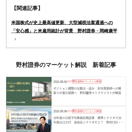
【関連記事】
米国株式が史上最高値更新、大型減税法案通過への
「安心感」と米雇用統計が背景 野村證券・岡崎康平
野村證券のマーケット解説 新着記事
2026.08.06
NEW
野村證券のマーケット解説
ポジション調整の反動は一巡か 好決算銘柄への順
張りが進む展開へ 野村證券ストラテジストが解説
2026.08.06
NEW
野村證券のマーケット解説
10年後の日経平均株価長期試算 標準シナリオで10
年後は11万円 高成長シナリオだと？ 野村CIO・宮
嵜浩