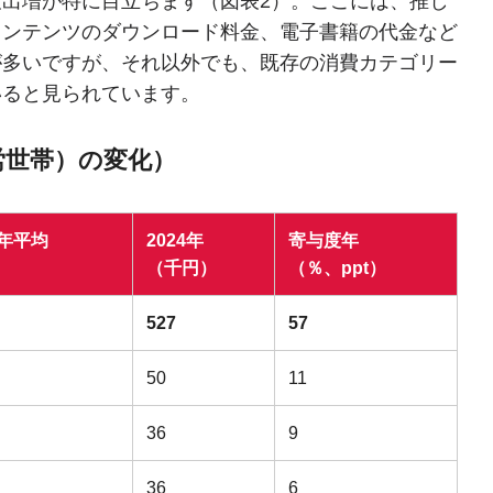
出増が特に目立ちます（図表2）。ここには、推し
コンテンツのダウンロード料金、電子書籍の代金など
が多いですが、それ以外でも、既存の消費カテゴリー
いると見られています。
労世帯）の変化）
9年平均
2024年
寄与度年
（千円）
（％、ppt）
527
57
50
11
36
9
36
6