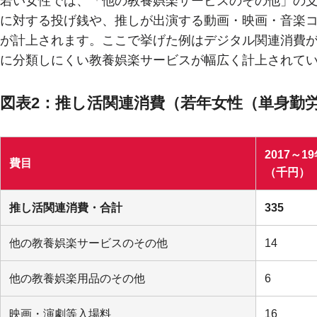
若い女性では、「他の教養娯楽サービスのその他」の支
に対する投げ銭や、推しが出演する動画・映画・音楽
が計上されます。ここで挙げた例はデジタル関連消費
に分類しにくい教養娯楽サービスが幅広く計上されて
図表2：推し活関連消費（若年女性（単身勤
2017～1
費目
（千円）
推し活関連消費・合計
335
他の教養娯楽サービスのその他
14
他の教養娯楽用品のその他
6
映画・演劇等入場料
16