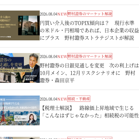
野村證券のマーケット解説
2026.08.04
NEW
円買い介入後のTOPIX傾向は？ 現行水準
の米ドル・円相場であれば、日本企業の収益
にプラス 野村證券ストラテジストが解説
野村證券のマーケット解説
2026.08.04
NEW
野村證券の日銀見通しを変更 次の利上げは
10月メイン、12月リスクシナリオに 野村
證券・森田京平
相続・不動産
2026.08.04
NEW
【税理士解説】 路線価上昇地域で生じる
「こんなはずじゃなかった」相続税の可能性