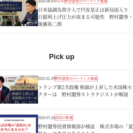
野村證券のマーケット解説
2026.08.03
NEW
日米協調為替介入で円安是正は新局面入り
日銀利上げ圧力が高まる可能性 野村證券・
後藤祐二朗
Pick up
野村證券のマーケット解説
2025.01.29
トランプ第2次政権 株価が上昇した米国株セ
クターは 野村證券ストラテジストが解説
投資の教養
2024.07.26
野村證券投資情報部が検証 株式市場の「夏