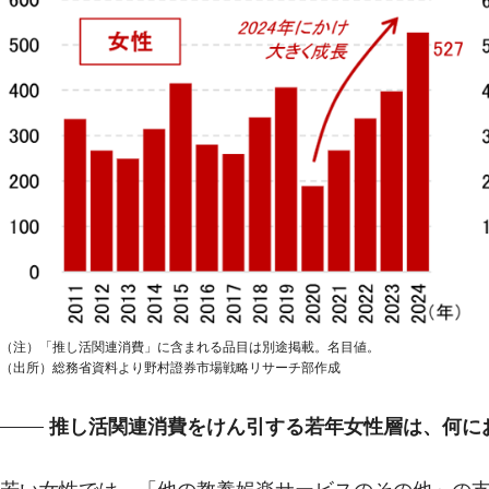
（注）「推し活関連消費」に含まれる品目は別途掲載。名目値。
（出所）総務省資料より野村證券市場戦略リサーチ部作成
推し活関連消費をけん引する若年女性層は、何に