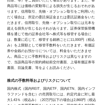
控除、等）をご負担いただく場合があります。また、各
商品等には価格の変動等による損失が生じるおそれがあ
ります。信用取引、先物・オプション取引をご利用いた
だく場合は、所定の委託保証金または委託証拠金をいた
だきます。信用取引、先物・オプション取引には元本を
超える損失が生じるおそれがあります。証券保管振替機
構を通じて他の証券会社等へ株式等を移管する場合に
は、数量に応じて、移管する銘柄ごとに11,000円（税込
み）を上限額として移管手数料をいただきます。有価証
券や金銭のお預かりについては、料金をいただきませ
ん。商品ごとに手数料等およびリスクは異なりますの
で、当該商品等の契約締結前交付書面、上場有価証券等
書面、目論見書、等をよくお読みください。
株式の手数料等およびリスクについて
国内株式（国内REIT、国内ETF、国内ETN、国内インフ
ラファンドを含む）の売買取引には、約定代金に対し最
大1.43％（税込み）（20万円以下の場合は2,860円（税込