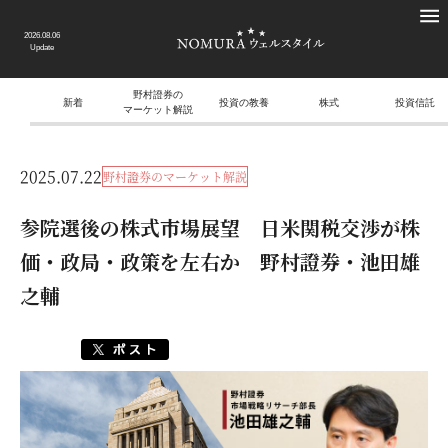
2026.08.06
Update
野村證券の
新着
投資の教養
株式
投資信託
マーケット解説
2025.07.22
野村證券のマーケット解説
参院選後の株式市場展望 日米関税交渉が株
価・政局・政策を左右か 野村證券・池田雄
之輔