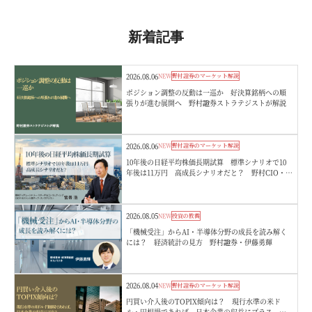
新着記事
2026.08.06
NEW
野村證券のマーケット解説
ポジション調整の反動は一巡か 好決算銘柄への順
張りが進む展開へ 野村證券ストラテジストが解説
2026.08.06
NEW
野村證券のマーケット解説
10年後の日経平均株価長期試算 標準シナリオで10
年後は11万円 高成長シナリオだと？ 野村CIO・宮
嵜浩
2026.08.05
NEW
投資の教養
「機械受注」からAI・半導体分野の成長を読み解く
には？ 経済統計の見方 野村證券・伊藤勇輝
2026.08.04
NEW
野村證券のマーケット解説
円買い介入後のTOPIX傾向は？ 現行水準の米ド
ル・円相場であれば、日本企業の収益にプラス 野