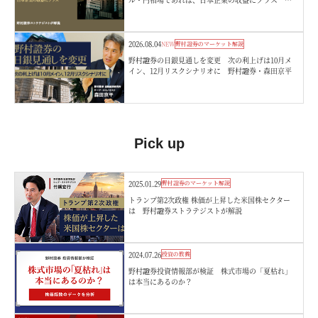
村證券ストラテジストが解説
2026.08.04
NEW
野村證券のマーケット解説
野村證券の日銀見通しを変更 次の利上げは10月メ
イン、12月リスクシナリオに 野村證券・森田京平
Pick up
2025.01.29
野村證券のマーケット解説
トランプ第2次政権 株価が上昇した米国株セクター
は 野村證券ストラテジストが解説
2024.07.26
投資の教養
野村證券投資情報部が検証 株式市場の「夏枯れ」
は本当にあるのか？