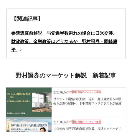
【関連記事】
参院選直前解説 与党過半数割れの場合に日米交渉、
財政政策、金融政策はどうなるか 野村證券・岡崎康
平
野村證券のマーケット解説 新着記事
2026.08.06
NEW
野村證券のマーケット解説
ポジション調整の反動は一巡か 好決算銘柄への順
張りが進む展開へ 野村證券ストラテジストが解説
2026.08.06
NEW
野村證券のマーケット解説
10年後の日経平均株価長期試算 標準シナリオで10