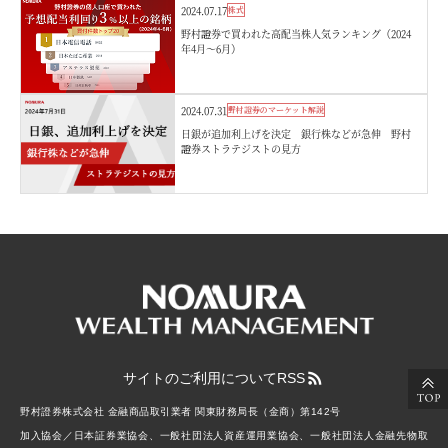
2024.07.17
株式
野村證券で買われた高配当株人気ランキング（2024
年4月～6月）
2024.07.31
野村證券のマーケット解説
日銀が追加利上げを決定 銀行株などが急伸 野村
證券ストラテジストの見方
サイトのご利用について
RSS
野村證券株式会社 金融商品取引業者 関東財務局長（金商）第142号
加入協会／日本証券業協会、一般社団法人資産運用業協会、一般社団法人金融先物取