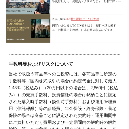
年後は11万円 高成長シナリオだと？ 野村CIO・宮
嵜浩
2026.08.04
NEW
野村證券のマーケット解説
円買い介入後のTOPIX傾向は？ 現行水準の米ド
ル・円相場であれば、日本企業の収益にプラス 野
村證券ストラテジストが解説
手数料等およびリスクについて
当社で取扱う商品等へのご投資には、各商品等に所定の
手数料等（国内株式取引の場合は約定代金に対して最大
1.43％（税込み）（20万円以下の場合は、2,860円（税込
み））の売買手数料、投資信託の場合は銘柄ごとに設定
された購入時手数料（換金時手数料）および運用管理費
用（信託報酬）等の諸経費、年金保険・終身保険・養老
保険の場合は商品ごとに設定された契約時・運用期間中
にご負担いただく費用および一定期間内の解約時の解約