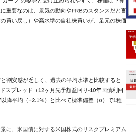
・カーブ”の姿勢と受け止められやすく、株価は下押
に重要なのは、景気の動向やFRBのスタンスだと言
方の買い戻し）や高水準の自社株買いが、足元の株価
23倍と割安感が乏しく、過去の平均水準と比較すると
ルドスプレッド（12ヶ月先予想益回り-10年国債利回
1年以降平均（+2.1%）と比べて標準偏差（σ）で1程
。
背景に、米国債に対する米国株式のリスクプレミアム