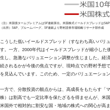
（注）米国債タームプレミアムはSF連銀算出。米国株式イールドスプレッドはS&P5
（出所）S&P、ブルームバーグ、SF連銀より野村證券市場戦略リサーチ部作成
こうした低いイールドスプレッド（すなわち高いバリュ
す。一方、2000年代はイールドスプレッドが縮小した
生し、急激なバリュエーション調整が生じました。経
続されるかが今後の焦点ですが、現時点での野村予想で
を見込んでいます。このため、一定のバリュエーショ
一方で、分散投資の観点からは、高成長をもたらす「マ
株）は割高でも一定比率を保たざるを得ませんが、米
米国外で相対的に割安な国・地域の株式への関心が高