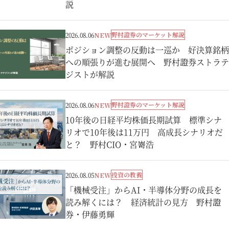
説
野村證券のマーケット解説
2026.08.06
NEW
ポジション調整の反動は一巡か 好決算銘柄
への順張りが進む展開へ 野村證券ストラテ
ジストが解説
野村證券のマーケット解説
2026.08.06
NEW
10年後の日経平均株価長期試算 標準シナ
リオで10年後は11万円 高成長シナリオだ
と？ 野村CIO・宮嵜浩
投資の教養
2026.08.05
NEW
「機械受注」からAI・半導体分野の成長を
読み解くには？ 経済統計の見方 野村證
券・伊藤勇輝