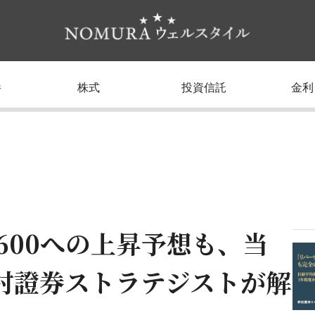
養
株式
投資信託
金利
6,600への上昇予想も、当
村證券ストラテジストが解