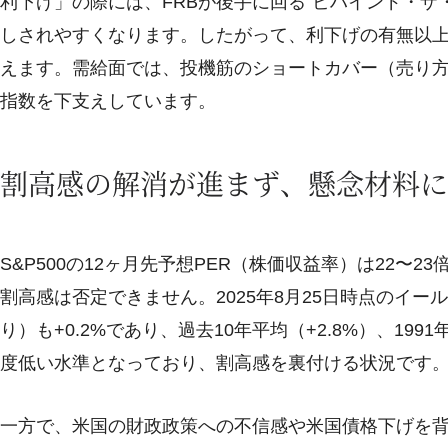
利下げ」の際には、FRBが後手に回る“ビハインド・ザ
しされやすくなります。したがって、利下げの有無以上
えます。需給面では、投機筋のショートカバー（売り
指数を下支えしています。
割高感の解消が進まず、懸念材料に
S&P500の12ヶ月先予想PER（株価収益率）は22〜
割高感は否定できません。2025年8月25日時点のイー
り）も+0.2%であり、過去10年平均（+2.8%）、199
度低い水準となっており、割高感を裏付ける状況です
一方で、米国の財政政策への不信感や米国債格下げを