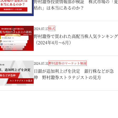
野村證券投資情報部が検証 株式市場の「夏
枯れ」は本当にあるのか？
株式
2024.07.17
野村證券で買われた高配当株人気ランキング
（2024年4月～6月）
野村證券のマーケット解説
2024.07.31
日銀が追加利上げを決定 銀行株などが急
伸 野村證券ストラテジストの見方