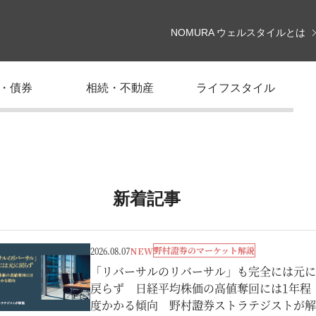
NOMURA ウェルスタイルとは
・債券
相続・不動産
ライフスタイル
新着記事
野村證券のマーケット解説
2026.08.07
NEW
「リバーサルのリバーサル」も完全には元に
戻らず 日経平均株価の高値奪回には1年程
度かかる傾向 野村證券ストラテジストが解