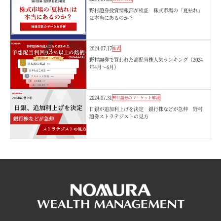
野村證券投資情報部が検証 株式市場の「夏枯れ」
は本当にあるのか？
2024.07.17
株式
野村證券で買われた高配当株人気ランキング（2024
年4月～6月）
2024.07.31
野村證券のマーケット解説
日銀が追加利上げを決定 銀行株などが急伸 野村
證券ストラテジストの見方