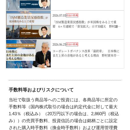
2026.07.03
投資の教養
「ISM製造業景況感指数」が米国株をみる上で重
要 6ヶ月連続で「景気拡大」示す50超え 野村證
券・竹綱宏行
2026.06.25
投資の教養
コーポレートガバナンス改革「最終章」 日本株に
まだ上昇の余地があると考える理由 野村資本市場
研究所・西山賢吾
手数料等およびリスクについて
当社で取扱う商品等へのご投資には、各商品等に所定の
手数料等（国内株式取引の場合は約定代金に対して最大
1.43％（税込み）（20万円以下の場合は、2,860円（税込
み））の売買手数料、投資信託の場合は銘柄ごとに設定
された購入時手数料（換金時手数料）および運用管理費