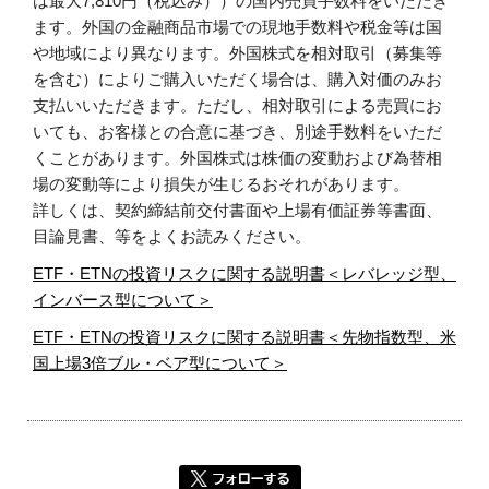
は最大7,810円（税込み））の国内売買手数料をいただき
ます。外国の金融商品市場での現地手数料や税金等は国
や地域により異なります。外国株式を相対取引（募集等
を含む）によりご購入いただく場合は、購入対価のみお
支払いいただきます。ただし、相対取引による売買にお
いても、お客様との合意に基づき、別途手数料をいただ
くことがあります。外国株式は株価の変動および為替相
場の変動等により損失が生じるおそれがあります。
詳しくは、契約締結前交付書面や上場有価証券等書面、
目論見書、等をよくお読みください。
ETF・ETNの投資リスクに関する説明書＜レバレッジ型、
インバース型について＞
ETF・ETNの投資リスクに関する説明書＜先物指数型、米
国上場3倍ブル・ベア型について＞