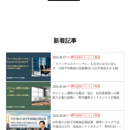
新着記事
2026.08.07
NEW
野村證券のマーケット解説
「リバーサルのリバーサル」も完全には元に戻ら
ず 日経平均株価の高値奪回には1年程度かかる傾
向 野村證券ストラテジストが解説
2026.08.06
NEW
野村證券のマーケット解説
ポジション調整の反動は一巡か 好決算銘柄への順
張りが進む展開へ 野村證券ストラテジストが解説
2026.08.06
NEW
野村證券のマーケット解説
10年後の日経平均株価長期試算 標準シナリオで10
年後は11万円 高成長シナリオだと？ 野村CIO・宮