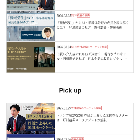
嵜浩
2026.08.05
NEW
投資の教養
「機械受注」からAI・半導体分野の成長を読み解く
には？ 経済統計の見方 野村證券・伊藤勇輝
2026.08.04
NEW
野村證券のマーケット解説
円買い介入後のTOPIX傾向は？ 現行水準の米ド
ル・円相場であれば、日本企業の収益にプラス 野
村證券ストラテジストが解説
Pick up
2025.01.29
野村證券のマーケット解説
トランプ第2次政権 株価が上昇した米国株セクター
は 野村證券ストラテジストが解説
2024.07.26
投資の教養