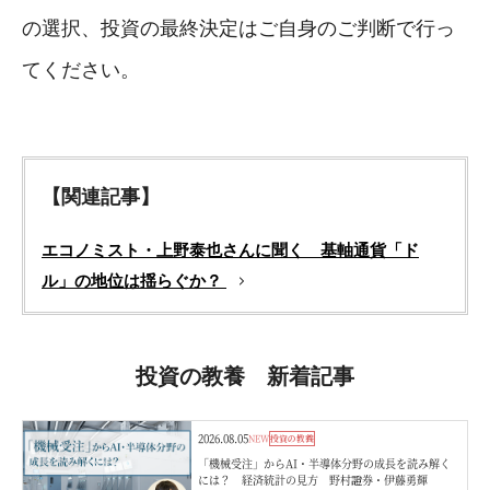
の選択、投資の最終決定はご自身のご判断で行っ
てください。
【関連記事】
エコノミスト・上野泰也さんに聞く 基軸通貨「ド
ル」の地位は揺らぐか？
投資の教養 新着記事
2026.08.05
NEW
投資の教養
「機械受注」からAI・半導体分野の成長を読み解く
には？ 経済統計の見方 野村證券・伊藤勇輝