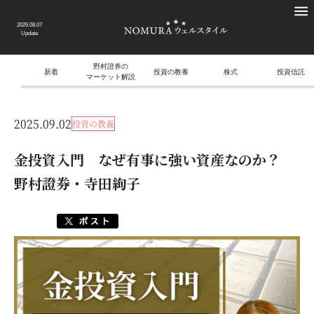
2026.08.07
Update
野村證券の
新着
投資の教養
株式
投資信託
マーケット解説
2025.09.02
投資の教養
金投資入門 なぜ有事に強い資産なのか？
野村證券・寺田絢子