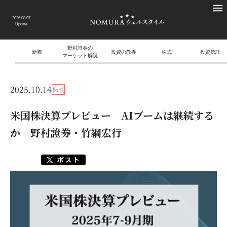
2026.08.07
Update
野村證券の
新着
投資の教養
株式
投資信託
マーケット解説
2025.10.14
株式
米国株決算プレビュー AIブームは継続する
か 野村證券・竹綱宏行