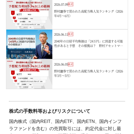
2026.07.09
株式
野村證券で買われた高配当株人気ランキング（2026
年4月〜6月）
2026.06.11
株式
2040年の日経平均株価は「24万円」に到達する可能
性があると予想 その根拠は？ 野村アセットマネ
ジメント・石黒英之
2026.06.05
株式
野村證券で買われた高配当株人気ランキング（2026
年3月〜5月）
株式の手数料等およびリスクについて
国内株式（国内REIT、国内ETF、国内ETN、国内インフ
ラファンドを含む）の売買取引には、約定代金に対し最