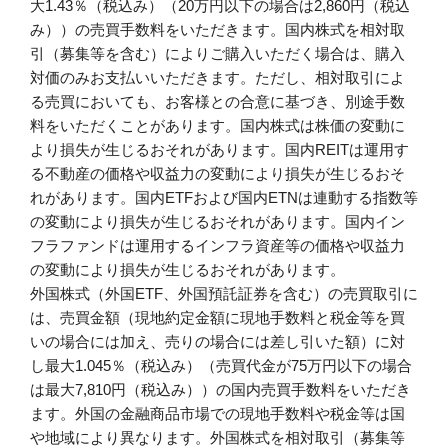
大1.43％（税込み）（20万円以下の場合は2,860円（税込
み））の売買手数料をいただきます。国内株式を相対取
引（募集等を含む）によりご購入いただく場合は、購入
対価のみお支払いいただきます。ただし、相対取引によ
る売買においても、お客様との合意に基づき、別途手数
料をいただくことがあります。国内株式は株価の変動に
より損失が生じるおそれがあります。国内REITは運用す
る不動産の価格や収益力の変動により損失が生じるおそ
れがあります。国内ETFおよび国内ETNは連動する指数等
の変動により損失が生じるおそれがあります。国内イン
フラファンドは運用するインフラ資産等の価格や収益力
の変動により損失が生じるおそれがあります。
外国株式（外国ETF、外国預託証券を含む）の売買取引に
は、売買金額（現地約定金額に現地手数料と税金等を買
いの場合には加え、売りの場合には差し引いた額）に対
し最大1.045％（税込み）（売買代金が75万円以下の場合
は最大7,810円（税込み））の国内売買手数料をいただき
ます。外国の金融商品市場での現地手数料や税金等は国
や地域により異なります。外国株式を相対取引（募集等