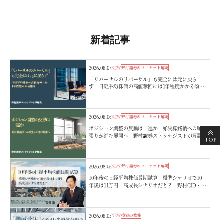
新着記事
2026.08.07
NEW
野村證券のマーケット解説
「リバーサルのリバーサル」も完全には元に戻ら
ず 日経平均株価の高値奪回には1年程度かかる傾
向 野村證券ストラテジストが解説
2026.08.06
NEW
野村證券のマーケット解説
ポジション調整の反動は一巡か 好決算銘柄への順
張りが進む展開へ 野村證券ストラテジストが解説
2026.08.06
NEW
野村證券のマーケット解説
10年後の日経平均株価長期試算 標準シナリオで10
年後は11万円 高成長シナリオだと？ 野村CIO・宮
嵜浩
2026.08.05
NEW
投資の教養