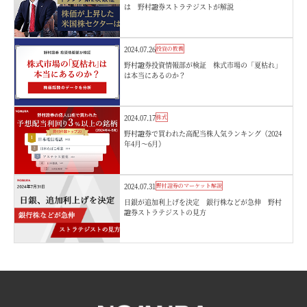
は 野村證券ストラテジストが解説
2024.07.26
投資の教養
野村證券投資情報部が検証 株式市場の「夏枯れ」
は本当にあるのか？
2024.07.17
株式
野村證券で買われた高配当株人気ランキング（2024
年4月～6月）
2024.07.31
野村證券のマーケット解説
日銀が追加利上げを決定 銀行株などが急伸 野村
證券ストラテジストの見方