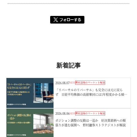
新着記事
2026.08.07
NEW
野村證券のマーケット解説
「リバーサルのリバーサル」も完全には元に戻ら
ず 日経平均株価の高値奪回には1年程度かかる傾
向 野村證券ストラテジストが解説
2026.08.06
NEW
野村證券のマーケット解説
ポジション調整の反動は一巡か 好決算銘柄への順
張りが進む展開へ 野村證券ストラテジストが解説