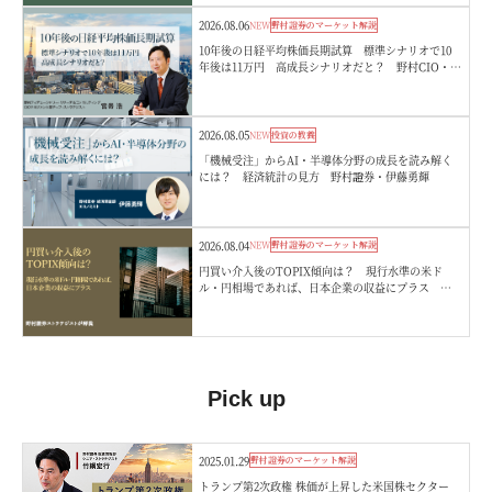
2026.08.06
NEW
野村證券のマーケット解説
10年後の日経平均株価長期試算 標準シナリオで10
年後は11万円 高成長シナリオだと？ 野村CIO・宮
嵜浩
2026.08.05
NEW
投資の教養
「機械受注」からAI・半導体分野の成長を読み解く
には？ 経済統計の見方 野村證券・伊藤勇輝
2026.08.04
NEW
野村證券のマーケット解説
円買い介入後のTOPIX傾向は？ 現行水準の米ド
ル・円相場であれば、日本企業の収益にプラス 野
村證券ストラテジストが解説
Pick up
2025.01.29
野村證券のマーケット解説
トランプ第2次政権 株価が上昇した米国株セクター