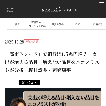
2026.08.07
Update
野村證券の
新着
投資の教養
株式
投資信託
マーケット解説
2025.10.28
投資の教養
「高市トレード」で消費は1.5兆円増？ 支
出が増える品目・増えない品目をエコノミス
トが分析 野村證券・岡崎康平