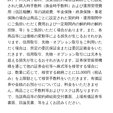
された購入時手数料（換金時手数料）および運用管理費
用（信託報酬）等の諸経費、年金保険・終身保険・養老
保険の場合は商品ごとに設定された契約時・運用期間中
にご負担いただく費用および一定期間内の解約時の解約
控除、等）をご負担いただく場合があります。また、各
商品等には価格の変動等による損失が生じるおそれがあ
ります。信用取引、先物・オプション取引をご利用いた
だく場合は、所定の委託保証金または委託証拠金をいた
だきます。信用取引、先物・オプション取引には元本を
超える損失が生じるおそれがあります。証券保管振替機
構を通じて他の証券会社等へ株式等を移管する場合に
は、数量に応じて、移管する銘柄ごとに11,000円（税込
み）を上限額として移管手数料をいただきます。有価証
券や金銭のお預かりについては、料金をいただきませ
ん。商品ごとに手数料等およびリスクは異なりますの
で、当該商品等の契約締結前交付書面、上場有価証券等
書面、目論見書、等をよくお読みください。