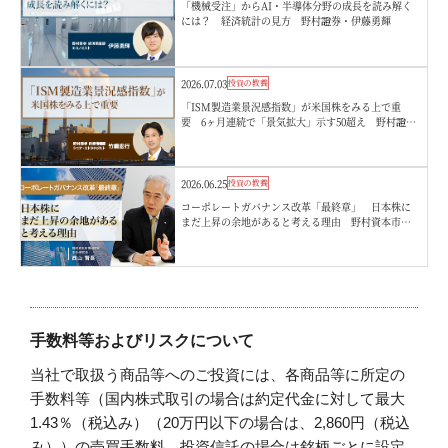
「機械受注」からAI・半導体分野の成長を読み解く
には？ 経済統計の見方 野村證券・伊藤勇輝
2026.07.03
投資の教養
「ISM製造業景況感指数」が米国株をみる上で重
要 6ヶ月連続で「景気拡大」示す50超え 野村證
券・竹綱宏行
2026.06.25
投資の教養
コーポレートガバナンス改革「最終章」 日本株に
まだ上昇の余地があると考える理由 野村資本市場
研究所・西山賢吾
手数料等およびリスクについて
当社で取扱う商品等へのご投資には、各商品等に所定の
手数料等（国内株式取引の場合は約定代金に対して最大
1.43％（税込み）（20万円以下の場合は、2,860円（税込
み））の売買手数料、投資信託の場合は銘柄ごとに設定