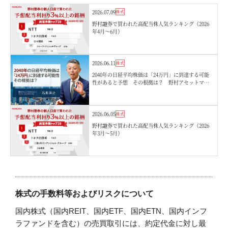
2026.07.09
株式
野村證券で買われた高配当株人気ランキング（2026
年4月〜6月）
2026.06.11
株式
2040年の日経平均株価は「24万円」に到達する可能
性があると予想 その根拠は？ 野村アセットマネ
ジメント・石黒英之
2026.06.05
株式
野村證券で買われた高配当株人気ランキング（2026
年3月〜5月）
株式の手数料等およびリスクについて
国内株式（国内REIT、国内ETF、国内ETN、国内インフ
ラファンドを含む）の売買取引には、約定代金に対し最