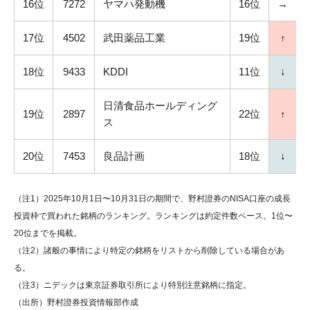
16位
7272
ヤマハ発動機
16位
→
17位
4502
武田薬品工業
19位
↑
18位
9433
KDDI
11位
↓
日清食品ホールディング
19位
2897
22位
↑
ス
20位
7453
良品計画
18位
↓
（注1）2025年10月1日〜10月31日の期間で、野村證券のNISA口座の成長
投資枠で買われた銘柄のランキング。ランキングは約定件数ベース。1位〜
20位までを掲載。
（注2）諸般の事情により特定の銘柄をリストから削除している場合があ
る。
（注3）ニデックは東京証券取引所により特別注意銘柄に指定。
（出所）野村證券投資情報部作成