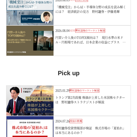
「機械受注」からAI・半導体分野の成長を読み解く
には？ 経済統計の見方 野村證券・伊藤勇輝
2026.08.04
NEW
野村證券のマーケット解説
円買い介入後のTOPIX傾向は？ 現行水準の米ド
ル・円相場であれば、日本企業の収益にプラス 野
村證券ストラテジストが解説
Pick up
2025.01.29
野村證券のマーケット解説
トランプ第2次政権 株価が上昇した米国株セクター
は 野村證券ストラテジストが解説
2024.07.26
投資の教養
野村證券投資情報部が検証 株式市場の「夏枯れ」
は本当にあるのか？