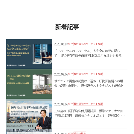
新着記事
2026.08.07
NEW
野村證券のマーケット解説
「リバーサルのリバーサル」も完全には元に戻ら
ず 日経平均株価の高値奪回には1年程度かかる傾
向 野村證券ストラテジストが解説
2026.08.06
NEW
野村證券のマーケット解説
ポジション調整の反動は一巡か 好決算銘柄への順
張りが進む展開へ 野村證券ストラテジストが解説
2026.08.06
NEW
野村證券のマーケット解説
10年後の日経平均株価長期試算 標準シナリオで10
年後は11万円 高成長シナリオだと？ 野村CIO・宮
嵜浩
2026.08.05
NEW
投資の教養