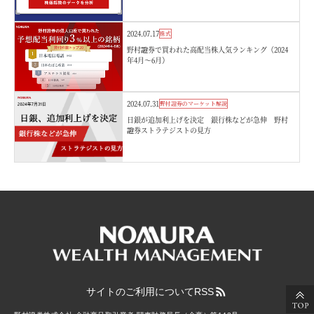
2024.07.17
株式
野村證券で買われた高配当株人気ランキング（2024
年4月～6月）
2024.07.31
野村證券のマーケット解説
日銀が追加利上げを決定 銀行株などが急伸 野村
證券ストラテジストの見方
サイトのご利用について
RSS