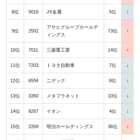
8位
5016
JX金属
5位
↓
アサヒグループホールデ
9位
2502
73位
↑
ィングス
10位
7011
三菱重工業
14位
↑
11位
7203
トヨタ自動車
7位
↓
12位
6594
ニデック
8位
↓
13位
3350
メタプラネット
10位
↓
14位
8267
イオン
4位
↓
15位
2269
明治ホールディングス
36位
↑