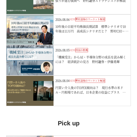
張りが進む展開へ 野村證券ストラテジストが解説
2026.08.06
NEW
野村證券のマーケット解説
10年後の日経平均株価長期試算 標準シナリオで10
年後は11万円 高成長シナリオだと？ 野村CIO・宮
嵜浩
2026.08.05
NEW
投資の教養
「機械受注」からAI・半導体分野の成長を読み解く
には？ 経済統計の見方 野村證券・伊藤勇輝
2026.08.04
NEW
野村證券のマーケット解説
円買い介入後のTOPIX傾向は？ 現行水準の米ド
ル・円相場であれば、日本企業の収益にプラス 野
村證券ストラテジストが解説
Pick up