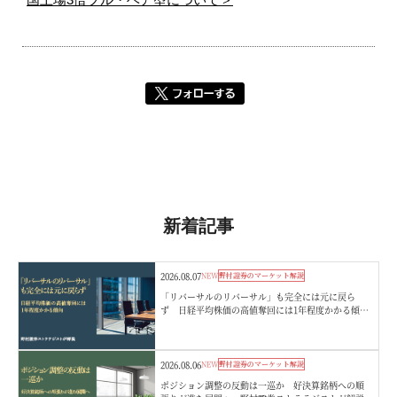
新着記事
2026.08.07
NEW
野村證券のマーケット解説
「リバーサルのリバーサル」も完全には元に戻ら
ず 日経平均株価の高値奪回には1年程度かかる傾
向 野村證券ストラテジストが解説
2026.08.06
NEW
野村證券のマーケット解説
ポジション調整の反動は一巡か 好決算銘柄への順