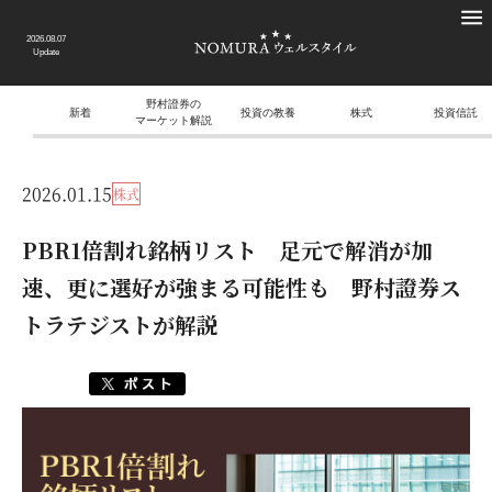
2026.08.07
Update
野村證券の
新着
投資の教養
株式
投資信託
マーケット解説
2026.01.15
株式
PBR1倍割れ銘柄リスト 足元で解消が加
速、更に選好が強まる可能性も 野村證券ス
トラテジストが解説