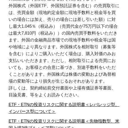
外国株式（外国ETF、外国預託証券を含む）の売買取引に
は、売買金額（現地約定金額に現地手数料と税金等を買
いの場合には加え、売りの場合には差し引いた額）に対
し最大1.045％（税込み）（売買代金が75万円以下の場合
は最大7,810円（税込み））の国内売買手数料をいただき
ます。外国の金融商品市場での現地手数料や税金等は国
や地域により異なります。外国株式を相対取引（募集等
を含む）によりご購入いただく場合は、購入対価のみお
支払いいただきます。ただし、相対取引による売買にお
いても、お客様との合意に基づき、別途手数料をいただ
くことがあります。外国株式は株価の変動および為替相
場の変動等により損失が生じるおそれがあります。
詳しくは、契約締結前交付書面や上場有価証券等書面、
目論見書、等をよくお読みください。
ETF・ETNの投資リスクに関する説明書＜レバレッジ型、
インバース型について＞
ETF・ETNの投資リスクに関する説明書＜先物指数型、米
国上場3倍ブル・ベア型について＞