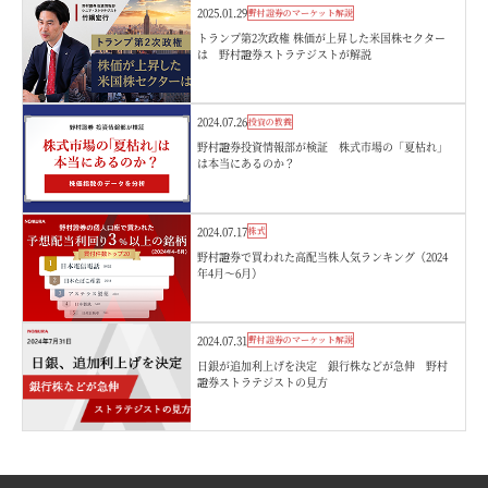
2025.01.29
野村證券のマーケット解説
トランプ第2次政権 株価が上昇した米国株セクター
は 野村證券ストラテジストが解説
2024.07.26
投資の教養
野村證券投資情報部が検証 株式市場の「夏枯れ」
は本当にあるのか？
2024.07.17
株式
野村證券で買われた高配当株人気ランキング（2024
年4月～6月）
2024.07.31
野村證券のマーケット解説
日銀が追加利上げを決定 銀行株などが急伸 野村
證券ストラテジストの見方