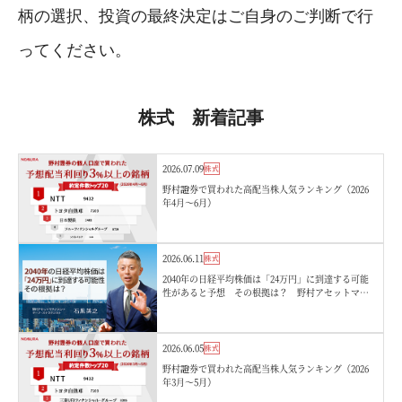
柄の選択、投資の最終決定はご自身のご判断で行
ってください。
株式 新着記事
2026.07.09
株式
野村證券で買われた高配当株人気ランキング（2026
年4月〜6月）
2026.06.11
株式
2040年の日経平均株価は「24万円」に到達する可能
性があると予想 その根拠は？ 野村アセットマネ
ジメント・石黒英之
2026.06.05
株式
野村證券で買われた高配当株人気ランキング（2026
年3月〜5月）