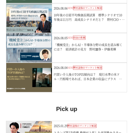
2026.08.06
NEW
野村證券のマーケット解説
10年後の日経平均株価長期試算 標準シナリオで10
年後は11万円 高成長シナリオだと？ 野村CIO・宮
嵜浩
2026.08.05
NEW
投資の教養
「機械受注」からAI・半導体分野の成長を読み解く
には？ 経済統計の見方 野村證券・伊藤勇輝
2026.08.04
NEW
野村證券のマーケット解説
円買い介入後のTOPIX傾向は？ 現行水準の米ド
ル・円相場であれば、日本企業の収益にプラス 野
村證券ストラテジストが解説
Pick up
2025.01.29
野村證券のマーケット解説
トランプ第2次政権 株価が上昇した米国株セクター