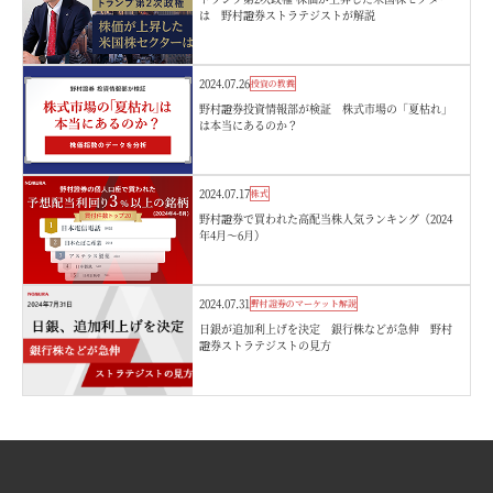
は 野村證券ストラテジストが解説
2024.07.26
投資の教養
野村證券投資情報部が検証 株式市場の「夏枯れ」
は本当にあるのか？
2024.07.17
株式
野村證券で買われた高配当株人気ランキング（2024
年4月～6月）
2024.07.31
野村證券のマーケット解説
日銀が追加利上げを決定 銀行株などが急伸 野村
證券ストラテジストの見方