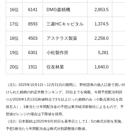
16位
6141
DMG森精機
2,853.5
17位
8593
三菱HCキャピタル
1,374.5
18位
4503
アステラス製薬
2,258.0
19位
6301
小松製作所
5,281
20位
1911
住友林業
1,640.0
（注1）2025年10月1日～12月31日の期間に、野村證券の個人口座で買い付
けられた銘柄の約定件数ランキング。20位までを掲載。今期予想配当利回
りが2026年1月13日終値時点で3％以上だった銘柄のみ（小数点第3位を四
捨五入）。1株当たり年間配当金の予想は東洋経済新報社によるもので、予
想値がレンジの場合は下限値を採用。
（注2）日本製鉄は2025年9月30日を基準日として1：5の株式分割を実施。
予想1株当たり年間配当金は株式分割調整後の数値。