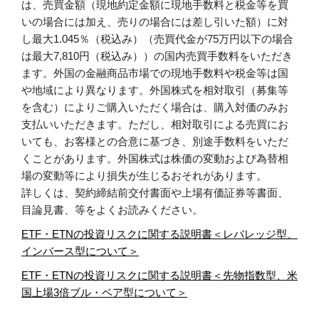
は、売買金額（現地約定金額に現地手数料と税金等を買
いの場合には加え、売りの場合には差し引いた額）に対
し最大1.045％（税込み）（売買代金が75万円以下の場合
は最大7,810円（税込み））の国内売買手数料をいただき
ます。外国の金融商品市場での現地手数料や税金等は国
や地域により異なります。外国株式を相対取引（募集等
を含む）によりご購入いただく場合は、購入対価のみお
支払いいただきます。ただし、相対取引による売買にお
いても、お客様との合意に基づき、別途手数料をいただ
くことがあります。外国株式は株価の変動および為替相
場の変動等により損失が生じるおそれがあります。
詳しくは、契約締結前交付書面や上場有価証券等書面、
目論見書、等をよくお読みください。
ETF・ETNの投資リスクに関する説明書＜レバレッジ型、
インバース型について＞
ETF・ETNの投資リスクに関する説明書＜先物指数型、米
国上場3倍ブル・ベア型について＞