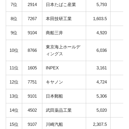
7位
2914
日本たばこ産業
5,793
8位
7267
本田技研工業
1,603.5
9位
9104
商船三井
4,920
東京海上ホールデ
10位
8766
6,036
ィングス
11位
1605
INPEX
3,161
12位
7751
キヤノン
4,724
13位
9101
日本郵船
5,306
14位
4502
武田薬品工業
5,020
15位
9107
川崎汽船
2,307.5