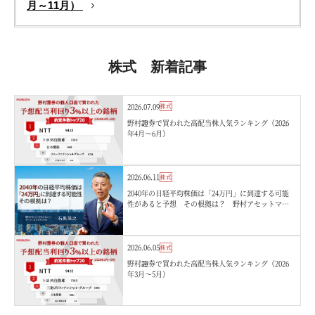
月～11月）
株式 新着記事
2026.07.09
株式
野村證券で買われた高配当株人気ランキング（2026
年4月〜6月）
2026.06.11
株式
2040年の日経平均株価は「24万円」に到達する可能
性があると予想 その根拠は？ 野村アセットマネ
ジメント・石黒英之
2026.06.05
株式
野村證券で買われた高配当株人気ランキング（2026
年3月〜5月）