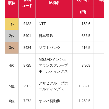
順位
銘柄名
コード
(円)
(
1位
9432
NTT
158.6
2位
5401
日本製鉄
659.5
3位
9434
ソフトバンク
216.5
MS&ADインシュ
4位
8725
アランスグループ
3,908
ホールディングス
アサヒグループホ
5位
2502
1,652.0
ールディングス
6位
7272
ヤマハ発動機
1,253.5