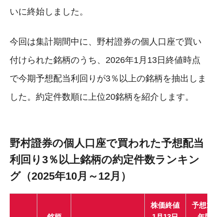
いに終始しました。
今回は集計期間中に、野村證券の個人口座で買い
付けられた銘柄のうち、2026年1月13日終値時点
で今期予想配当利回りが3％以上の銘柄を抽出しま
した。約定件数順に上位20銘柄を紹介します。
野村證券の個人口座で買われた予想配当
利回り3％以上銘柄の約定件数ランキン
グ（2025年10月～12月）
株価終値
予想1
銘柄
1月13日
年間