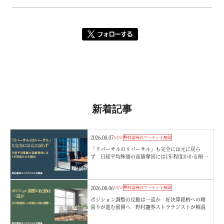
新着記事
2026.08.07
NEW
野村證券のマーケット解説
「リバーサルのリバーサル」も完全には元に戻ら
ず 日経平均株価の高値奪回には1年程度かかる傾
向 野村證券ストラテジストが解説
2026.08.06
NEW
野村證券のマーケット解説
ポジション調整の反動は一巡か 好決算銘柄への順
張りが進む展開へ 野村證券ストラテジストが解説