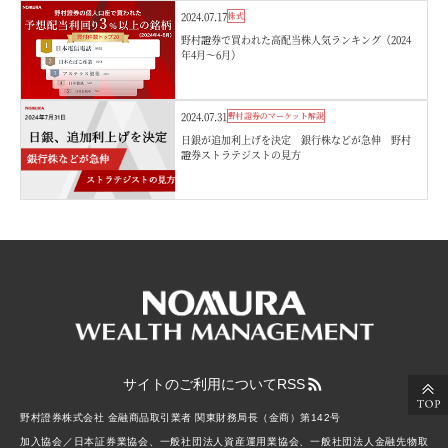
2024.07.17
株式
野村證券で買われた高配当株人気ランキング（2024
年4月～6月）
2024.07.31
野村證券のマーケット解説
日銀が追加利上げを決定 銀行株などが急伸 野村
證券ストラテジストの見方
サイトのご利用について
RSS
野村證券株式会社 金融商品取引業者 関東財務局長（金商）第142号
加入協会／日本証券業協会、一般社団法人資産運用業協会、一般社団法人金融先物取