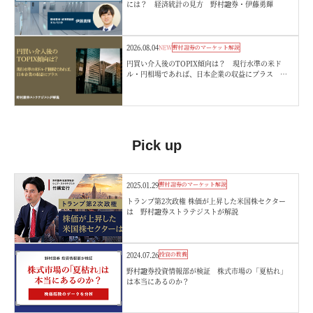
には？ 経済統計の見方 野村證券・伊藤勇輝
2026.08.04
NEW
野村證券のマーケット解説
円買い介入後のTOPIX傾向は？ 現行水準の米ド
ル・円相場であれば、日本企業の収益にプラス 野
村證券ストラテジストが解説
Pick up
2025.01.29
野村證券のマーケット解説
トランプ第2次政権 株価が上昇した米国株セクター
は 野村證券ストラテジストが解説
2024.07.26
投資の教養
野村證券投資情報部が検証 株式市場の「夏枯れ」
は本当にあるのか？