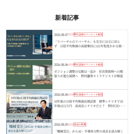
新着記事
2026.08.07
NEW
野村證券のマーケット解説
「リバーサルのリバーサル」も完全には元に戻ら
ず 日経平均株価の高値奪回には1年程度かかる傾
向 野村證券ストラテジストが解説
2026.08.06
NEW
野村證券のマーケット解説
ポジション調整の反動は一巡か 好決算銘柄への順
張りが進む展開へ 野村證券ストラテジストが解説
2026.08.06
NEW
野村證券のマーケット解説
10年後の日経平均株価長期試算 標準シナリオで10
年後は11万円 高成長シナリオだと？ 野村CIO・宮
嵜浩
2026.08.05
NEW
投資の教養
「機械受注」からAI・半導体分野の成長を読み解く