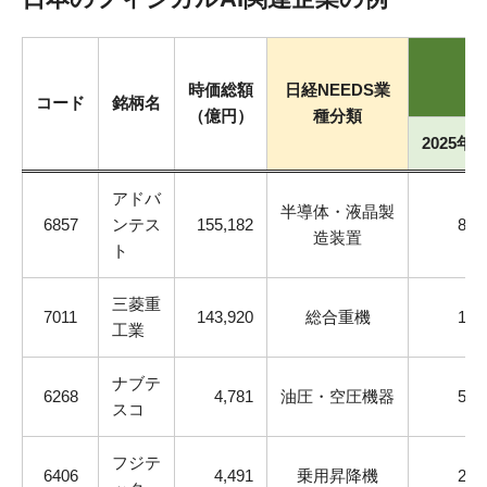
時価総額
日経NEEDS業
コード
銘柄名
（億円）
種分類
2025年
アドバ
半導体・液晶製
6857
ンテス
155,182
80
造装置
ト
三菱重
7011
143,920
総合重機
12
工業
ナブテ
6268
4,781
油圧・空圧機器
51
スコ
フジテ
6406
4,491
乗用昇降機
20