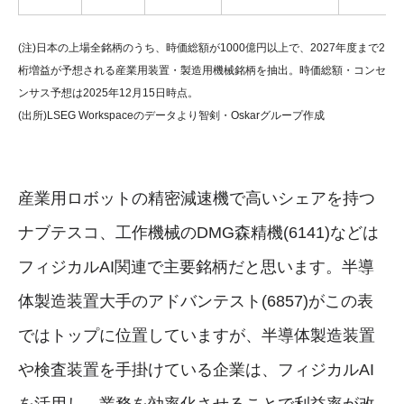
(注)日本の上場全銘柄のうち、時価総額が1000億円以上で、2027年度まで2
桁増益が予想される産業用装置・製造用機械銘柄を抽出。時価総額・コンセ
ンサス予想は2025年12月15日時点。
(出所)LSEG Workspaceのデータより智剣・Oskarグループ作成
産業用ロボットの精密減速機で高いシェアを持つ
ナブテスコ、工作機械のDMG森精機(6141)などは
フィジカルAI関連で主要銘柄だと思います。半導
体製造装置大手のアドバンテスト(6857)がこの表
ではトップに位置していますが、半導体製造装置
や検査装置を手掛けている企業は、フィジカルAI