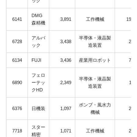
ック
DMG
6141
3,891
工作機械
193
森精機
アルバ
半導体・液晶製
6728
3,438
20
ック
造装置
6134
FUJI
3,436
産業用ロボット
77
フェロ
半導体・液晶製
6890
ーテッ
2,349
11
造装置
クHD
ポンプ・風水力
6376
日機装
1,097
23
機械
スター
7718
1,071
工作機械
23
精密