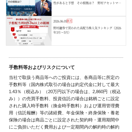
性があると予想 その根拠は？ 野村アセットマネ
ジメント・石黒英之
2026.06.05
株式
野村證券で買われた高配当株人気ランキング（2026
年3月〜5月）
手数料等およびリスクについて
当社で取扱う商品等へのご投資には、各商品等に所定の
手数料等（国内株式取引の場合は約定代金に対して最大
1.43％（税込み）（20万円以下の場合は、2,860円（税込
み））の売買手数料、投資信託の場合は銘柄ごとに設定
された購入時手数料（換金時手数料）および運用管理費
用（信託報酬）等の諸経費、年金保険・終身保険・養老
保険の場合は商品ごとに設定された契約時・運用期間中
にご負担いただく費用および一定期間内の解約時の解約