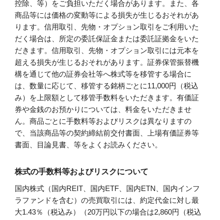
控除、等）をご負担いただく場合があります。また、各
商品等には価格の変動等による損失が生じるおそれがあ
ります。信用取引、先物・オプション取引をご利用いた
だく場合は、所定の委託保証金または委託証拠金をいた
だきます。信用取引、先物・オプション取引には元本を
超える損失が生じるおそれがあります。証券保管振替機
構を通じて他の証券会社等へ株式等を移管する場合に
は、数量に応じて、移管する銘柄ごとに11,000円（税込
み）を上限額として移管手数料をいただきます。有価証
券や金銭のお預かりについては、料金をいただきませ
ん。商品ごとに手数料等およびリスクは異なりますの
で、当該商品等の契約締結前交付書面、上場有価証券等
書面、目論見書、等をよくお読みください。
株式の手数料等およびリスクについて
国内株式（国内REIT、国内ETF、国内ETN、国内インフ
ラファンドを含む）の売買取引には、約定代金に対し最
大1.43％（税込み）（20万円以下の場合は2,860円（税込