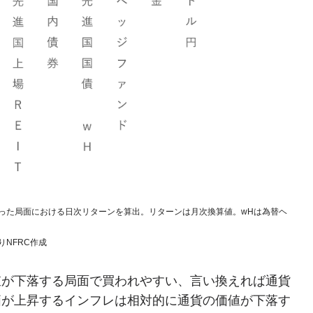
なった局面における日次リターンを算出。リターンは月次換算値。wHは為替ヘ
よりNFRC作成
値が下落する局面で買われやすい、言い換えれば通貨
価が上昇するインフレは相対的に通貨の価値が下落す