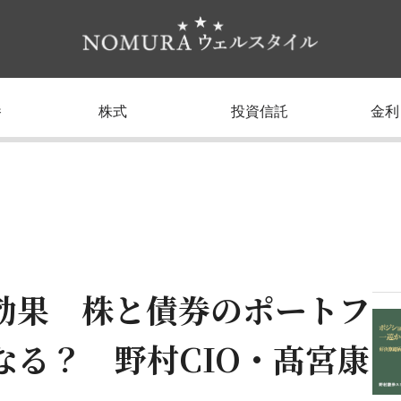
養
株式
投資信託
金利
効果 株と債券のポートフ
る？ 野村CIO・髙宮康