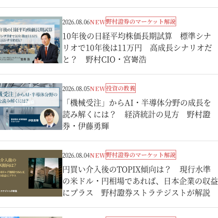
野村證券のマーケット解説
2026.08.06
NEW
10年後の日経平均株価長期試算 標準シナ
リオで10年後は11万円 高成長シナリオだ
と？ 野村CIO・宮嵜浩
投資の教養
2026.08.05
NEW
「機械受注」からAI・半導体分野の成長を
読み解くには？ 経済統計の見方 野村證
券・伊藤勇輝
野村證券のマーケット解説
2026.08.04
NEW
円買い介入後のTOPIX傾向は？ 現行水準
の米ドル・円相場であれば、日本企業の収益
にプラス 野村證券ストラテジストが解説