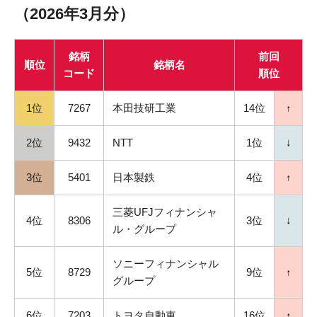
（2026年3月分）
銘柄
前回
順位
銘柄名
コード
順位
1位
7267
本田技研工業
14位
↑
2位
9432
NTT
1位
↓
3位
5401
日本製鉄
4位
↑
三菱UFJフィナンシャ
4位
8306
3位
↓
ル・グループ
ソニーフィナンシャル
5位
8729
9位
↑
グループ
6位
7203
トヨタ自動車
16位
↑