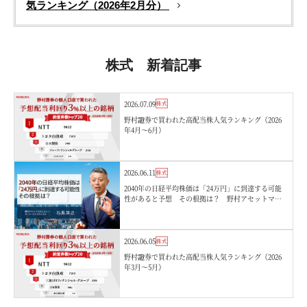
気ランキング（2026年2月分）
株式 新着記事
2026.07.09
株式
野村證券で買われた高配当株人気ランキング（2026
年4月〜6月）
2026.06.11
株式
2040年の日経平均株価は「24万円」に到達する可能
性があると予想 その根拠は？ 野村アセットマネ
ジメント・石黒英之
2026.06.05
株式
野村證券で買われた高配当株人気ランキング（2026
年3月〜5月）