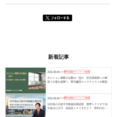
新着記事
2026.08.06
NEW
野村證券のマーケット解説
ポジション調整の反動は一巡か 好決算銘柄への順
張りが進む展開へ 野村證券ストラテジストが解説
2026.08.06
NEW
野村證券のマーケット解説
10年後の日経平均株価長期試算 標準シナリオで10
年後は11万円 高成長シナリオだと？ 野村CIO・宮
嵜浩