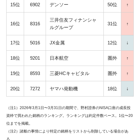
15位
6902
デンソー
50位
↑
三井住友フィナンシャ
16位
8316
31位
↑
ルグループ
17位
5016
JX金属
12位
↓
18位
9201
日本航空
圏外
↑
19位
8593
三菱HCキャピタル
圏外
↑
20位
7272
ヤマハ発動機
18位
↓
（注1）2026年3月1日〜3月31日の期間で、野村證券のNISA口座の成長投
資枠で買われた銘柄のランキング。ランキングは約定件数ベース。1位〜20
位までを掲載。
（注2）諸般の事情により特定の銘柄をリストから削除している場合があ
る。