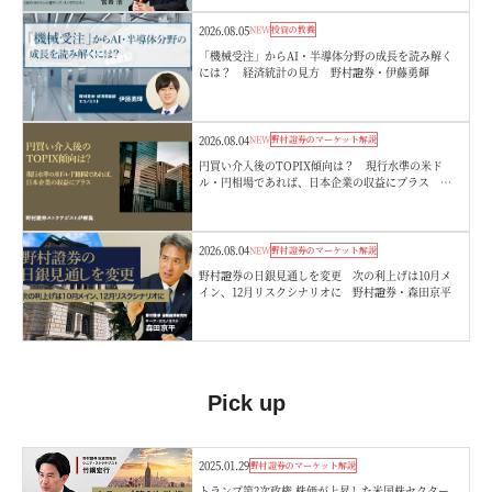
2026.08.05
NEW
投資の教養
「機械受注」からAI・半導体分野の成長を読み解く
には？ 経済統計の見方 野村證券・伊藤勇輝
2026.08.04
NEW
野村證券のマーケット解説
円買い介入後のTOPIX傾向は？ 現行水準の米ド
ル・円相場であれば、日本企業の収益にプラス 野
村證券ストラテジストが解説
2026.08.04
NEW
野村證券のマーケット解説
野村證券の日銀見通しを変更 次の利上げは10月メ
イン、12月リスクシナリオに 野村證券・森田京平
Pick up
2025.01.29
野村證券のマーケット解説
トランプ第2次政権 株価が上昇した米国株セクター