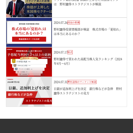
は 野村證券ストラテジストが解説
2024.07.26
投資の教養
野村證券投資情報部が検証 株式市場の「夏枯れ」
は本当にあるのか？
2024.07.17
株式
野村證券で買われた高配当株人気ランキング（2024
年4月～6月）
2024.07.31
野村證券のマーケット解説
日銀が追加利上げを決定 銀行株などが急伸 野村
證券ストラテジストの見方