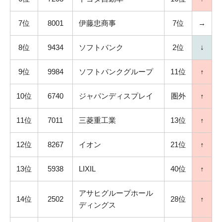
7位
8001
伊藤忠商事
7位
→
8位
9434
ソフトバンク
2位
↓
9位
9984
ソフトバンクグループ
11位
↑
10位
6740
ジャパンディスプレイ
圏外
↑
11位
7011
三菱重工業
13位
↑
12位
8267
イオン
21位
↑
13位
5938
LIXIL
40位
↑
アサヒグループホール
14位
2502
28位
↑
ディングス