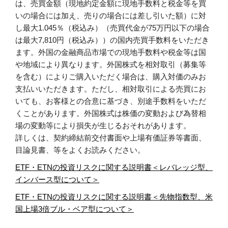
は、売買金額（現地約定金額に現地手数料と税金等を買
いの場合には加え、売りの場合には差し引いた額）に対
し最大1.045％（税込み）（売買代金が75万円以下の場合
は最大7,810円（税込み））の国内売買手数料をいただき
ます。外国の金融商品市場での現地手数料や税金等は国
や地域により異なります。外国株式を相対取引（募集等
を含む）によりご購入いただく場合は、購入対価のみお
支払いいただきます。ただし、相対取引による売買にお
いても、お客様との合意に基づき、別途手数料をいただ
くことがあります。外国株式は株価の変動および為替相
場の変動等により損失が生じるおそれがあります。
詳しくは、契約締結前交付書面や上場有価証券等書面、
目論見書、等をよくお読みください。
ETF・ETNの投資リスクに関する説明書＜レバレッジ型、
インバース型について＞
ETF・ETNの投資リスクに関する説明書＜先物指数型、米
国上場3倍ブル・ベア型について＞