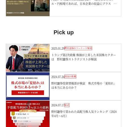
ル・円相場であれば、日本企業の収益にプラス 野
村證券ストラテジストが解説
Pick up
2025.01.29
野村證券のマーケット解説
トランプ第2次政権 株価が上昇した米国株セクター
は 野村證券ストラテジストが解説
2024.07.26
投資の教養
野村證券投資情報部が検証 株式市場の「夏枯れ」
は本当にあるのか？
2024.07.17
株式
野村證券で買われた高配当株人気ランキング（2024
年4月～6月）