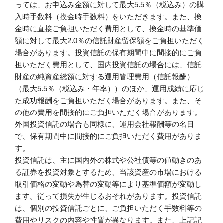
っては、お申込み金額に対して最大5.5％（税込み）の購
入時手数料（換金時手数料）をいただきます。また、換
金時に直接ご負担いただく費用として、換金時の基準価
額に対して最大2.0％の信託財産留保額をご負担いただく
場合があります。投資信託の保有期間中に間接的にご負
担いただく費用として、国内投資信託の場合には、信託
財産の純資産総額に対する運用管理費用（信託報酬）
（最大5.5％（税込み・年率））のほか、運用成績に応じ
た成功報酬をご負担いただく場合があります。また、そ
の他の費用を間接的にご負担いただく場合があります。
外国投資信託の場合も同様に、運用会社報酬等の名目
で、保有期間中に間接的にご負担いただく費用がありま
す。
投資信託は、主に国内外の株式や公社債等の値動きのあ
る証券を投資対象とするため、当該資産の市場における
取引価格の変動や為替の変動等により基準価額が変動し
ます。従って損失が生じるおそれがあります。投資信託
は、個別の投資信託ごとに、ご負担いただく手数料等の
費用やリスクの内容や性質が異なります。また、上記記