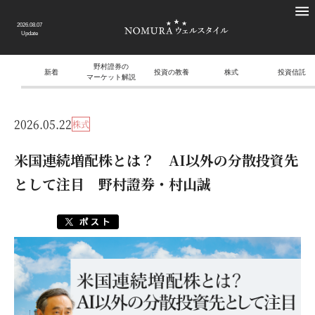
2026.08.07
Update
野村證券の
新着
投資の教養
株式
投資信託
マーケット解説
2026.05.22
株式
米国連続増配株とは？ AI以外の分散投資先
として注目 野村證券・村山誠