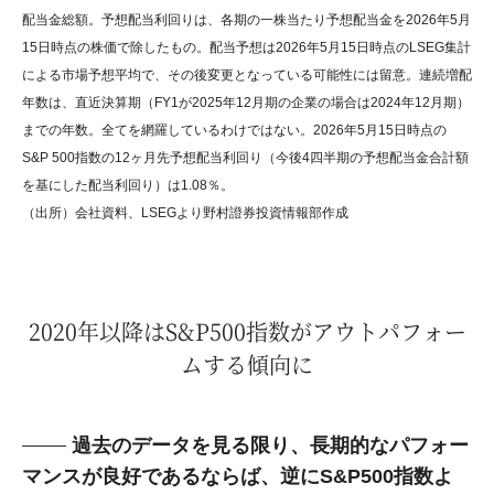
配当金総額。予想配当利回りは、各期の一株当たり予想配当金を2026年5月
15日時点の株価で除したもの。配当予想は2026年5月15日時点のLSEG集計
による市場予想平均で、その後変更となっている可能性には留意。連続増配
年数は、直近決算期（FY1が2025年12月期の企業の場合は2024年12月期）
までの年数。全てを網羅しているわけではない。2026年5月15日時点の
S&P 500指数の12ヶ月先予想配当利回り（今後4四半期の予想配当金合計額
を基にした配当利回り）は1.08％。
（出所）会社資料、LSEGより野村證券投資情報部作成
2020年以降はS&P500指数がアウトパフォー
ムする傾向に
過去のデータを見る限り、長期的なパフォー
マンスが良好であるならば、逆にS&P500指数よ