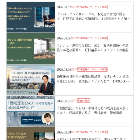
2026.08.07
NEW
野村證券のマーケット解説
「リバーサルのリバーサル」も完全には元に戻ら
ず 日経平均株価の高値奪回には1年程度かかる傾
向 野村證券ストラテジストが解説
2026.08.06
NEW
野村證券のマーケット解説
ポジション調整の反動は一巡か 好決算銘柄への順
張りが進む展開へ 野村證券ストラテジストが解説
2026.08.06
NEW
野村證券のマーケット解説
10年後の日経平均株価長期試算 標準シナリオで10
年後は11万円 高成長シナリオだと？ 野村CIO・宮
嵜浩
2026.08.05
NEW
投資の教養
「機械受注」からAI・半導体分野の成長を読み解く
には？ 経済統計の見方 野村證券・伊藤勇輝
2026.08.04
NEW
野村證券のマーケット解説
円買い介入後のTOPIX傾向は？ 現行水準の米ド