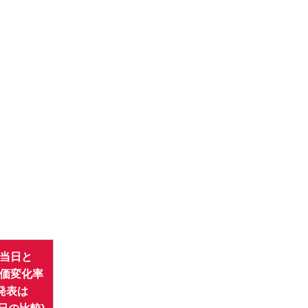
当日と
価変化率
発表は