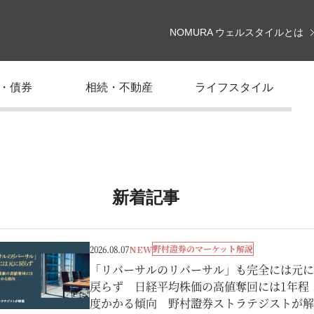
NOMURA ウェルスタイルとは
・債券
相続・不動産
ライフスタイル
新着記事
野村證券のマーケット解説
2026.08.07
NEW
「リバーサルのリバーサル」も完全には元に
戻らず 日経平均株価の高値奪回には1年程
度かかる傾向 野村證券ストラテジストが解