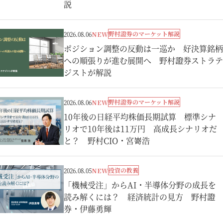
説
野村證券のマーケット解説
2026.08.06
NEW
ポジション調整の反動は一巡か 好決算銘柄
への順張りが進む展開へ 野村證券ストラテ
ジストが解説
野村證券のマーケット解説
2026.08.06
NEW
10年後の日経平均株価長期試算 標準シナ
リオで10年後は11万円 高成長シナリオだ
と？ 野村CIO・宮嵜浩
投資の教養
2026.08.05
NEW
「機械受注」からAI・半導体分野の成長を
読み解くには？ 経済統計の見方 野村證
券・伊藤勇輝