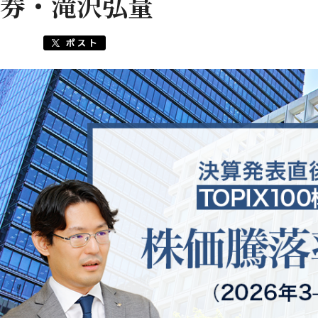
券・滝沢弘量