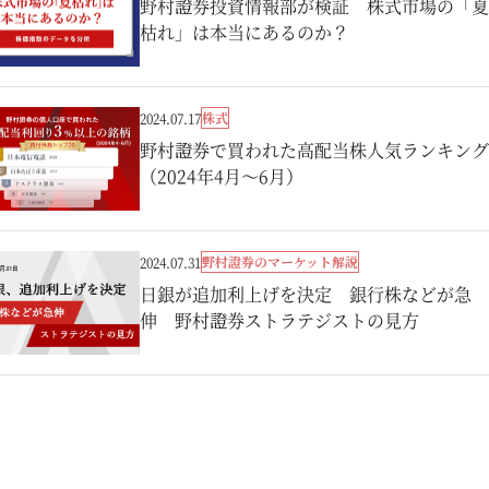
野村證券投資情報部が検証 株式市場の「夏
枯れ」は本当にあるのか？
株式
2024.07.17
野村證券で買われた高配当株人気ランキング
（2024年4月～6月）
野村證券のマーケット解説
2024.07.31
日銀が追加利上げを決定 銀行株などが急
伸 野村證券ストラテジストの見方