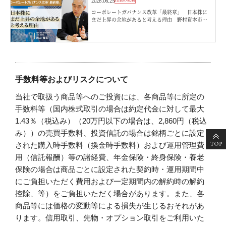
2026.06.25
コーポレートガバナンス改革「最終章」 日本株に
まだ上昇の余地があると考える理由 野村資本市場
研究所・西山賢吾
手数料等およびリスクについて
当社で取扱う商品等へのご投資には、各商品等に所定の
手数料等（国内株式取引の場合は約定代金に対して最大
1.43％（税込み）（20万円以下の場合は、2,860円（税込
み））の売買手数料、投資信託の場合は銘柄ごとに設定
された購入時手数料（換金時手数料）および運用管理費
用（信託報酬）等の諸経費、年金保険・終身保険・養老
保険の場合は商品ごとに設定された契約時・運用期間中
にご負担いただく費用および一定期間内の解約時の解約
控除、等）をご負担いただく場合があります。また、各
商品等には価格の変動等による損失が生じるおそれがあ
ります。信用取引、先物・オプション取引をご利用いた