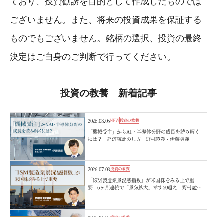
ており、投資勧誘を目的として作成したものでは
ございません。また、将来の投資成果を保証する
ものでもございません。銘柄の選択、投資の最終
決定はご自身のご判断で行ってください。
投資の教養 新着記事
2026.08.05
NEW
投資の教養
「機械受注」からAI・半導体分野の成長を読み解く
には？ 経済統計の見方 野村證券・伊藤勇輝
2026.07.03
投資の教養
「ISM製造業景況感指数」が米国株をみる上で重
要 6ヶ月連続で「景気拡大」示す50超え 野村證
券・竹綱宏行
投資の教養