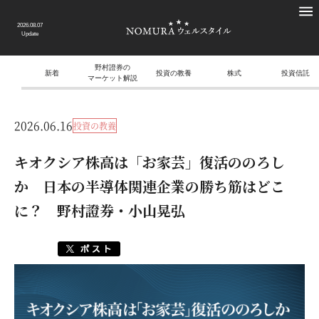
2026.08.07
Update
野村證券の
新着
投資の教養
株式
投資信託
マーケット解説
2026.06.16
投資の教養
キオクシア株高は「お家芸」復活ののろし
か 日本の半導体関連企業の勝ち筋はどこ
に？ 野村證券・小山晃弘