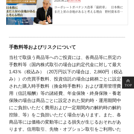
2026.06.25
コーポレートガバナンス改革「最終章」 日本株に
まだ上昇の余地があると考える理由 野村資本市場
研究所・西山賢吾
手数料等およびリスクについて
当社で取扱う商品等へのご投資には、各商品等に所定の
手数料等（国内株式取引の場合は約定代金に対して最大
1.43％（税込み）（20万円以下の場合は、2,860円（税込
み））の売買手数料、投資信託の場合は銘柄ごとに設定
された購入時手数料（換金時手数料）および運用管理費
用（信託報酬）等の諸経費、年金保険・終身保険・養老
保険の場合は商品ごとに設定された契約時・運用期間中
にご負担いただく費用および一定期間内の解約時の解約
控除、等）をご負担いただく場合があります。また、各
商品等には価格の変動等による損失が生じるおそれがあ
ります。信用取引、先物・オプション取引をご利用いた