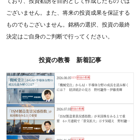
ており、投資勧誘を目的として作成したものでは
ございません。また、将来の投資成果を保証する
ものでもございません。銘柄の選択、投資の最終
決定はご自身のご判断で行ってください。
投資の教養 新着記事
2026.08.05
NEW
投資の教養
「機械受注」からAI・半導体分野の成長を読み解く
には？ 経済統計の見方 野村證券・伊藤勇輝
2026.07.03
投資の教養
「ISM製造業景況感指数」が米国株をみる上で重
要 6ヶ月連続で「景気拡大」示す50超え 野村證
券・竹綱宏行
投資の教養