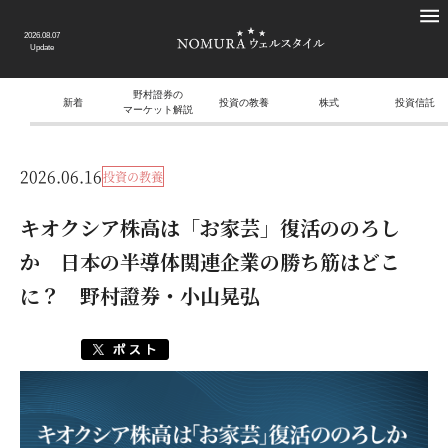
2026.08.07
Update
野村證券の
新着
投資の教養
株式
投資信託
マーケット解説
2026.06.16
投資の教養
キオクシア株高は「お家芸」復活ののろし
か 日本の半導体関連企業の勝ち筋はどこ
に？ 野村證券・小山晃弘