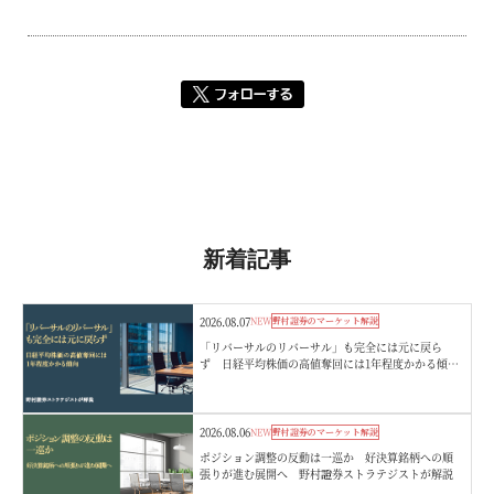
新着記事
2026.08.07
NEW
野村證券のマーケット解説
「リバーサルのリバーサル」も完全には元に戻ら
ず 日経平均株価の高値奪回には1年程度かかる傾
向 野村證券ストラテジストが解説
2026.08.06
NEW
野村證券のマーケット解説
ポジション調整の反動は一巡か 好決算銘柄への順
張りが進む展開へ 野村證券ストラテジストが解説