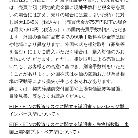
は、売買金額（現地約定金額に現地手数料と税金等を買
いの場合には加え、売りの場合には差し引いた額）に対
し最大1.045％（税込み）（売買代金が75万円以下の場合
は最大7,810円（税込み））の国内売買手数料をいただき
ます。外国の金融商品市場での現地手数料や税金等は国
や地域により異なります。外国株式を相対取引（募集等
を含む）によりご購入いただく場合は、購入対価のみお
支払いいただきます。ただし、相対取引による売買にお
いても、お客様との合意に基づき、別途手数料をいただ
くことがあります。外国株式は株価の変動および為替相
場の変動等により損失が生じるおそれがあります。
詳しくは、契約締結前交付書面や上場有価証券等書面、
目論見書、等をよくお読みください。
ETF・ETNの投資リスクに関する説明書＜レバレッジ型、
インバース型について＞
ETF・ETNの投資リスクに関する説明書＜先物指数型、米
国上場3倍ブル・ベア型について＞