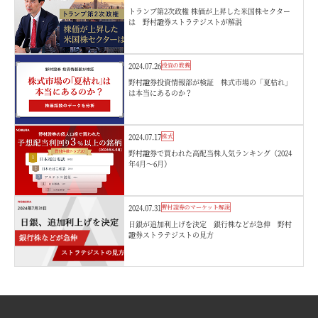
トランプ第2次政権 株価が上昇した米国株セクター
は 野村證券ストラテジストが解説
2024.07.26
投資の教養
野村證券投資情報部が検証 株式市場の「夏枯れ」
は本当にあるのか？
2024.07.17
株式
野村證券で買われた高配当株人気ランキング（2024
年4月～6月）
2024.07.31
野村證券のマーケット解説
日銀が追加利上げを決定 銀行株などが急伸 野村
證券ストラテジストの見方