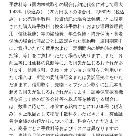
手数料等（国内株式取引の場合は約定代金に対して最大
1.43％（税込み）（20万円以下の場合は、2,860円（税込
み））の売買手数料、投資信託の場合は銘柄ごとに設定
された購入時手数料（換金時手数料）および運用管理費
用（信託報酬）等の諸経費、年金保険・終身保険・養老
保険の場合は商品ごとに設定された契約時・運用期間中
にご負担いただく費用および一定期間内の解約時の解約
控除、等）をご負担いただく場合があります。また、各
商品等には価格の変動等による損失が生じるおそれがあ
ります。信用取引、先物・オプション取引をご利用いた
だく場合は、所定の委託保証金または委託証拠金をいた
だきます。信用取引、先物・オプション取引には元本を
超える損失が生じるおそれがあります。証券保管振替機
構を通じて他の証券会社等へ株式等を移管する場合に
は、数量に応じて、移管する銘柄ごとに11,000円（税込
み）を上限額として移管手数料をいただきます。有価証
券や金銭のお預かりについては、料金をいただきませ
ん。商品ごとに手数料等およびリスクは異なりますの
で、当該商品等の契約締結前交付書面、上場有価証券等