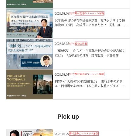
2026.08.06
NEW
野村證券のマーケット解説
10年後の日経平均株価長期試算 標準シナリオで10
年後は11万円 高成長シナリオだと？ 野村CIO・宮
嵜浩
2026.08.05
NEW
投資の教養
「機械受注」からAI・半導体分野の成長を読み解く
には？ 経済統計の見方 野村證券・伊藤勇輝
2026.08.04
NEW
野村證券のマーケット解説
円買い介入後のTOPIX傾向は？ 現行水準の米ド
ル・円相場であれば、日本企業の収益にプラス 野
村證券ストラテジストが解説
Pick up
2025.01.29
野村證券のマーケット解説