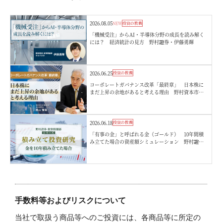
2026.08.05
NEW
投資の教養
「機械受注」からAI・半導体分野の成長を読み解く
には？ 経済統計の見方 野村證券・伊藤勇輝
2026.06.25
投資の教養
コーポレートガバナンス改革「最終章」 日本株に
まだ上昇の余地があると考える理由 野村資本市場
研究所・西山賢吾
2026.06.18
投資の教養
「有事の金」と呼ばれる金（ゴールド） 10年間積
み立てた場合の資産額シミュレーション 野村證
券・松田知紗
手数料等およびリスクについて
当社で取扱う商品等へのご投資には、各商品等に所定の