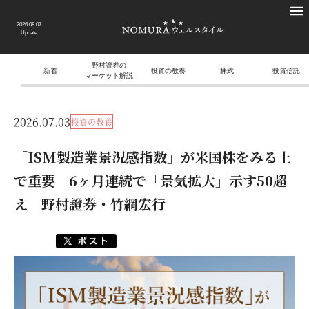
2026.08.07
Update
野村證券の
新着
投資の教養
株式
投資信託
マーケット解説
2026.07.03
投資の教養
「ISM製造業景況感指数」が米国株をみる上
で重要 6ヶ月連続で「景気拡大」示す50超
え 野村證券・竹綱宏行