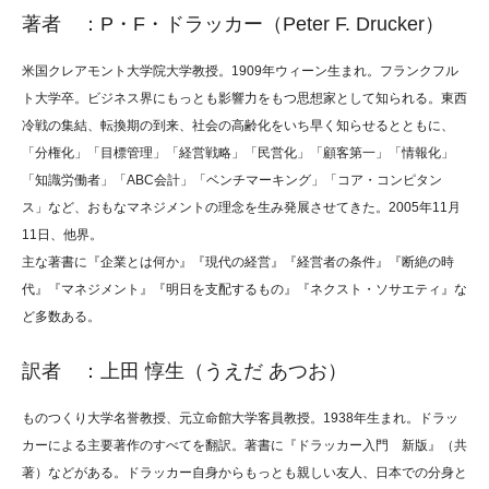
著者 ：P・F・ドラッカー（Peter F. Drucker）
米国クレアモント大学院大学教授。1909年ウィーン生まれ。フランクフル
ト大学卒。ビジネス界にもっとも影響力をもつ思想家として知られる。東西
冷戦の集結、転換期の到来、社会の高齢化をいち早く知らせるとともに、
「分権化」「目標管理」「経営戦略」「民営化」「顧客第一」「情報化」
「知識労働者」「ABC会計」「ベンチマーキング」「コア・コンピタン
ス」など、おもなマネジメントの理念を生み発展させてきた。2005年11月
11日、他界。
主な著書に『企業とは何か』『現代の経営』『経営者の条件』『断絶の時
代』『マネジメント』『明日を支配するもの』『ネクスト・ソサエティ』な
ど多数ある。
訳者 ：上田 惇生（うえだ あつお）
ものつくり大学名誉教授、元立命館大学客員教授。1938年生まれ。ドラッ
カーによる主要著作のすべてを翻訳。著書に『ドラッカー入門 新版』（共
著）などがある。ドラッカー自身からもっとも親しい友人、日本での分身と