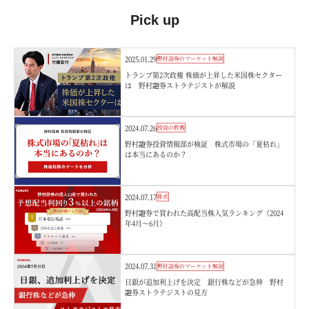
Pick up
2025.01.29
野村證券のマーケット解説
トランプ第2次政権 株価が上昇した米国株セクター
は 野村證券ストラテジストが解説
2024.07.26
投資の教養
野村證券投資情報部が検証 株式市場の「夏枯れ」
は本当にあるのか？
2024.07.17
株式
野村證券で買われた高配当株人気ランキング（2024
年4月～6月）
2024.07.31
野村證券のマーケット解説
日銀が追加利上げを決定 銀行株などが急伸 野村
證券ストラテジストの見方