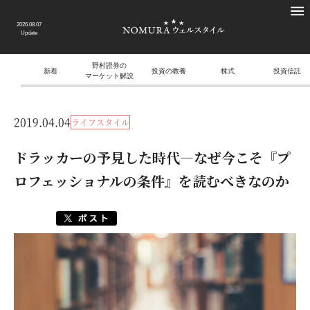
2026.08.07
Update
野村證券の
新着
投資の教養
株式
投資信託
マーケット解説
2019.04.04
ライフスタイル
ドラッカーの予見した時代―なぜ今こそ『プ
ロフェッショナルの条件』を読むべきなのか