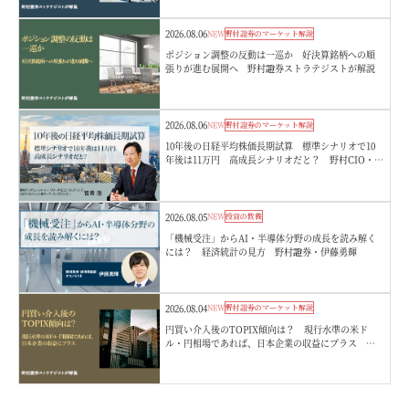
2026.08.06
NEW
野村證券のマーケット解説
ポジション調整の反動は一巡か 好決算銘柄への順
張りが進む展開へ 野村證券ストラテジストが解説
2026.08.06
NEW
野村證券のマーケット解説
10年後の日経平均株価長期試算 標準シナリオで10
年後は11万円 高成長シナリオだと？ 野村CIO・宮
嵜浩
2026.08.05
NEW
投資の教養
「機械受注」からAI・半導体分野の成長を読み解く
には？ 経済統計の見方 野村證券・伊藤勇輝
2026.08.04
NEW
野村證券のマーケット解説
円買い介入後のTOPIX傾向は？ 現行水準の米ド
ル・円相場であれば、日本企業の収益にプラス 野
村證券ストラテジストが解説