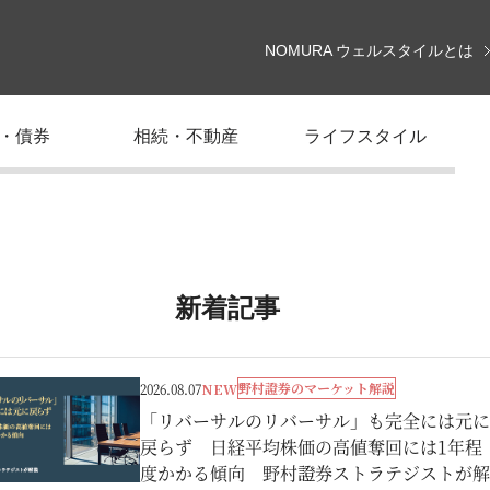
NOMURA ウェルスタイルとは
・債券
相続・不動産
ライフスタイル
新着記事
野村證券のマーケット解説
2026.08.07
NEW
「リバーサルのリバーサル」も完全には元に
戻らず 日経平均株価の高値奪回には1年程
度かかる傾向 野村證券ストラテジストが解