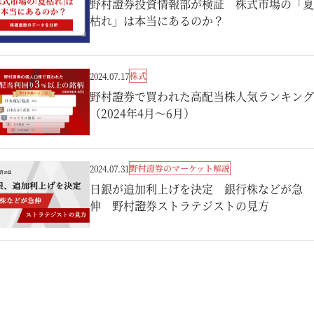
野村證券投資情報部が検証 株式市場の「夏
枯れ」は本当にあるのか？
株式
2024.07.17
野村證券で買われた高配当株人気ランキング
（2024年4月～6月）
野村證券のマーケット解説
2024.07.31
日銀が追加利上げを決定 銀行株などが急
伸 野村證券ストラテジストの見方