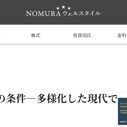
養
株式
投資信託
金利
の条件―多様化した現代で