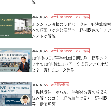
説
野村證券のマーケット解説
2026.08.06
NEW
ポジション調整の反動は一巡か 好決算銘柄
への順張りが進む展開へ 野村證券ストラテ
ジストが解説
野村證券のマーケット解説
2026.08.06
NEW
10年後の日経平均株価長期試算 標準シナ
リオで10年後は11万円 高成長シナリオだ
と？ 野村CIO・宮嵜浩
投資の教養
2026.08.05
NEW
「機械受注」からAI・半導体分野の成長を
読み解くには？ 経済統計の見方 野村證
券・伊藤勇輝