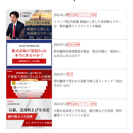
2025.01.29
野村證券のマーケット解説
トランプ第2次政権 株価が上昇した米国株セクター
は 野村證券ストラテジストが解説
2024.07.26
投資の教養
野村證券投資情報部が検証 株式市場の「夏枯れ」
は本当にあるのか？
2024.07.17
株式
野村證券で買われた高配当株人気ランキング（2024
年4月～6月）
2024.07.31
野村證券のマーケット解説
日銀が追加利上げを決定 銀行株などが急伸 野村
證券ストラテジストの見方