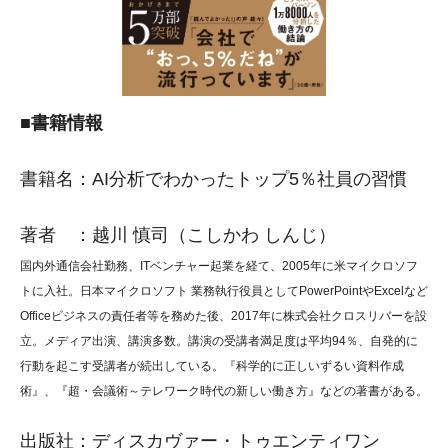
■書籍情報
書籍名：AI分析でわかったトップ5％社員の習慣
著者 ：越川 慎司（こしかわ しんじ）
国内外通信会社勤務、ITベンチャー起業を経て、2005年に米マイクロソフ
トに入社。日本マイクロソフト 業務執行役員としてPowerPointやExcelなど
Officeビジネスの責任者等を務めた後、2017年に株式会社クロスリバーを設
立。メディア出演、講演多数。講演の受講者満足度は平均94％、自発的に
行動を起こす受講者が続出している。『科学的に正しいずるい資料作成
術』、『超・会議術～テレワーク時代の新しい働き方』などの著書がある。
出版社：ディスカヴァー・トゥエンティワン