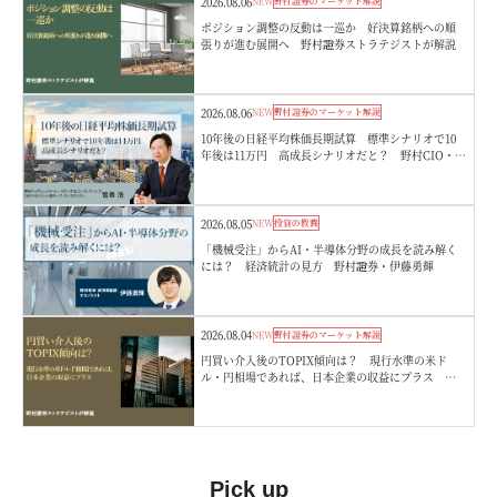
2026.08.06
NEW
野村證券のマーケット解説
ポジション調整の反動は一巡か 好決算銘柄への順
張りが進む展開へ 野村證券ストラテジストが解説
2026.08.06
NEW
野村證券のマーケット解説
10年後の日経平均株価長期試算 標準シナリオで10
年後は11万円 高成長シナリオだと？ 野村CIO・宮
嵜浩
2026.08.05
NEW
投資の教養
「機械受注」からAI・半導体分野の成長を読み解く
には？ 経済統計の見方 野村證券・伊藤勇輝
2026.08.04
NEW
野村證券のマーケット解説
円買い介入後のTOPIX傾向は？ 現行水準の米ド
ル・円相場であれば、日本企業の収益にプラス 野
村證券ストラテジストが解説
Pick up