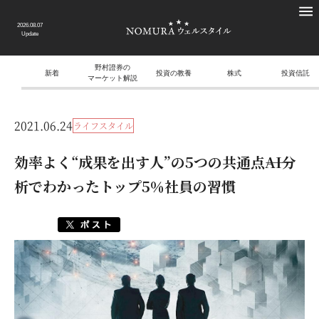
2026.08.07
Update
野村證券の
新着
投資の教養
株式
投資信託
マーケット解説
2021.06.24
ライフスタイル
効率よく“成果を出す人”の5つの共通点――AI分
析でわかったトップ5％社員の習慣