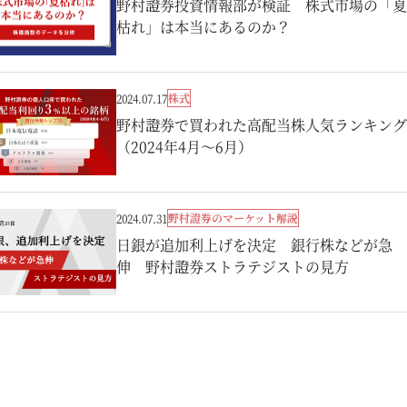
野村證券投資情報部が検証 株式市場の「夏
枯れ」は本当にあるのか？
株式
2024.07.17
野村證券で買われた高配当株人気ランキング
（2024年4月～6月）
野村證券のマーケット解説
2024.07.31
日銀が追加利上げを決定 銀行株などが急
伸 野村證券ストラテジストの見方