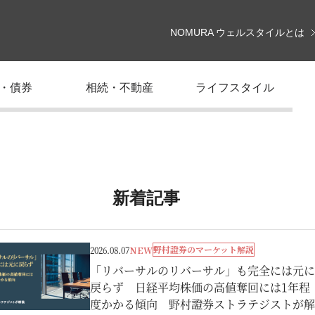
NOMURA ウェルスタイルとは
・債券
相続・不動産
ライフスタイル
新着記事
野村證券のマーケット解説
2026.08.07
NEW
「リバーサルのリバーサル」も完全には元に
戻らず 日経平均株価の高値奪回には1年程
度かかる傾向 野村證券ストラテジストが解