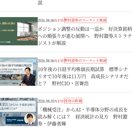
説
野村證券のマーケット解説
2026.08.06
NEW
ポジション調整の反動は一巡か 好決算銘柄
への順張りが進む展開へ 野村證券ストラテ
ジストが解説
野村證券のマーケット解説
2026.08.06
NEW
10年後の日経平均株価長期試算 標準シナ
リオで10年後は11万円 高成長シナリオだ
と？ 野村CIO・宮嵜浩
投資の教養
2026.08.05
NEW
「機械受注」からAI・半導体分野の成長を
読み解くには？ 経済統計の見方 野村證
券・伊藤勇輝