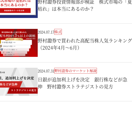
野村證券投資情報部が検証 株式市場の「夏
枯れ」は本当にあるのか？
株式
2024.07.17
野村證券で買われた高配当株人気ランキング
（2024年4月～6月）
野村證券のマーケット解説
2024.07.31
日銀が追加利上げを決定 銀行株などが急
伸 野村證券ストラテジストの見方