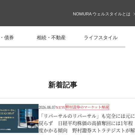
NOMURA ウェルスタイルとは
・債券
相続・不動産
ライフスタイル
新着記事
野村證券のマーケット解説
2026.08.07
NEW
「リバーサルのリバーサル」も完全には元に
戻らず 日経平均株価の高値奪回には1年程
度かかる傾向 野村證券ストラテジストが解