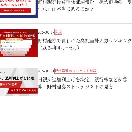
野村證券投資情報部が検証 株式市場の「夏
枯れ」は本当にあるのか？
株式
2024.07.17
野村證券で買われた高配当株人気ランキング
（2024年4月～6月）
野村證券のマーケット解説
2024.07.31
日銀が追加利上げを決定 銀行株などが急
伸 野村證券ストラテジストの見方