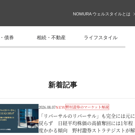
NOMURA ウェルスタイルとは
・債券
相続・不動産
ライフスタイル
新着記事
野村證券のマーケット解説
2026.08.07
NEW
「リバーサルのリバーサル」も完全には元に
戻らず 日経平均株価の高値奪回には1年程
度かかる傾向 野村證券ストラテジストが解