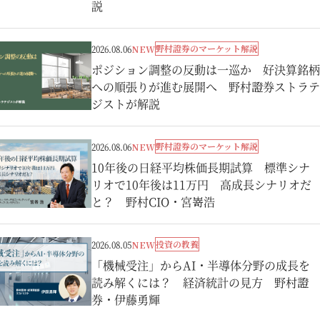
説
野村證券のマーケット解説
2026.08.06
NEW
ポジション調整の反動は一巡か 好決算銘柄
への順張りが進む展開へ 野村證券ストラテ
ジストが解説
野村證券のマーケット解説
2026.08.06
NEW
10年後の日経平均株価長期試算 標準シナ
リオで10年後は11万円 高成長シナリオだ
と？ 野村CIO・宮嵜浩
投資の教養
2026.08.05
NEW
「機械受注」からAI・半導体分野の成長を
読み解くには？ 経済統計の見方 野村證
券・伊藤勇輝