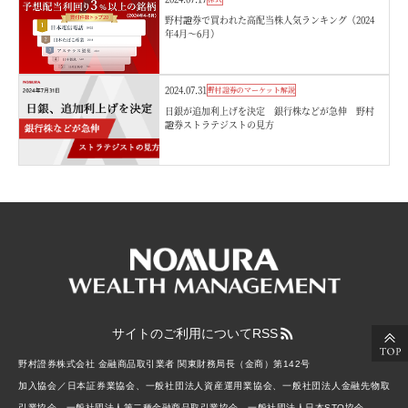
野村證券で買われた高配当株人気ランキング（2024
年4月～6月）
2024.07.31
野村證券のマーケット解説
日銀が追加利上げを決定 銀行株などが急伸 野村
證券ストラテジストの見方
サイトのご利用について
RSS
野村證券株式会社 金融商品取引業者 関東財務局長（金商）第142号
加入協会／日本証券業協会、一般社団法人資産運用業協会、一般社団法人金融先物取
引業協会、一般社団法人第二種金融商品取引業協会、一般社団法人日本STO協会