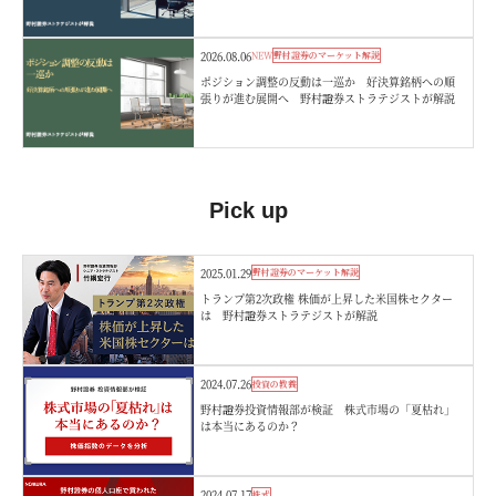
向 野村證券ストラテジストが解説
2026.08.06
NEW
野村證券のマーケット解説
ポジション調整の反動は一巡か 好決算銘柄への順
張りが進む展開へ 野村證券ストラテジストが解説
Pick up
2025.01.29
野村證券のマーケット解説
トランプ第2次政権 株価が上昇した米国株セクター
は 野村證券ストラテジストが解説
2024.07.26
投資の教養
野村證券投資情報部が検証 株式市場の「夏枯れ」
は本当にあるのか？
2024.07.17
株式