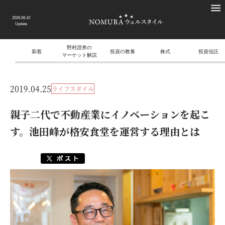
2026.08.10
Update
野村證券の
新着
投資の教養
株式
投資信託
マーケット解説
2019.04.25
ライフスタイル
親子二代で不動産業にイノベーションを起こ
す。池田峰が格安食堂を運営する理由とは