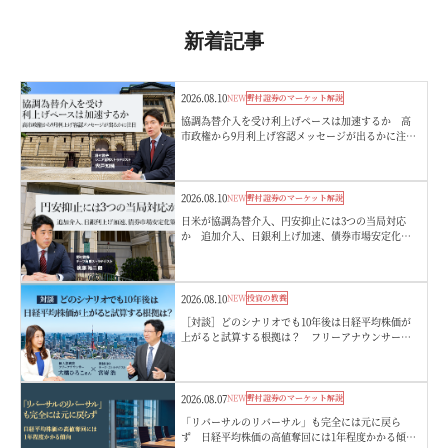
新着記事
2026.08.10
NEW
野村證券のマーケット解説
協調為替介入を受け利上げペースは加速するか 高
市政権から9月利上げ容認メッセージが出るかに注
目 野村證券・宍戸知暁
2026.08.10
NEW
野村證券のマーケット解説
日米が協調為替介入、円安抑止には3つの当局対応
か 追加介入、日銀利上げ加速、債券市場安定化
策 野村證券・後藤祐二朗
2026.08.10
NEW
投資の教養
［対談］どのシナリオでも10年後は日経平均株価が
上がると試算する根拠は？ フリーアナウンサー・
大橋ひろこさん×野村CIOチーフ・ストラテジスト・
宮嵜浩
2026.08.07
NEW
野村證券のマーケット解説
「リバーサルのリバーサル」も完全には元に戻ら
ず 日経平均株価の高値奪回には1年程度かかる傾