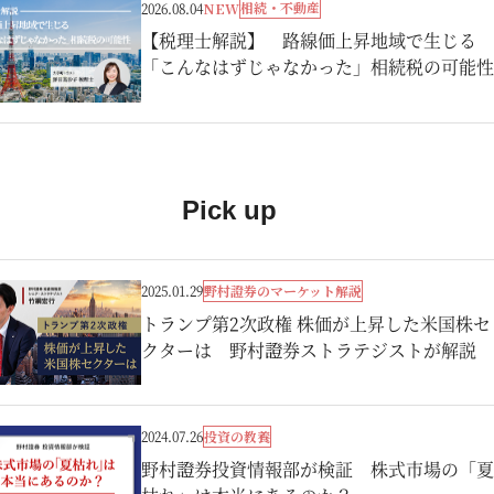
相続・不動産
2026.08.04
NEW
【税理士解説】 路線価上昇地域で生じる
「こんなはずじゃなかった」相続税の可能性
Pick up
野村證券のマーケット解説
2025.01.29
トランプ第2次政権 株価が上昇した米国株セ
クターは 野村證券ストラテジストが解説
投資の教養
2024.07.26
野村證券投資情報部が検証 株式市場の「夏