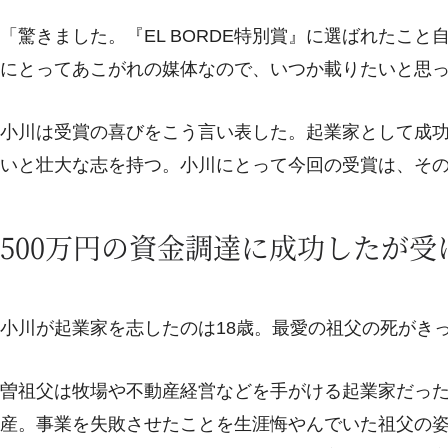
「驚きました。『EL BORDE特別賞』に選ばれたこと自体
にとってあこがれの媒体なので、いつか載りたいと思
小川は受賞の喜びをこう言い表した。起業家として成功
いと壮大な志を持つ。小川にとって今回の受賞は、そ
500万円の資金調達に成功したが
小川が起業家を志したのは18歳。最愛の祖父の死がき
曽祖父は牧場や不動産経営などを手がける起業家だっ
産。事業を失敗させたことを生涯悔やんでいた祖父の