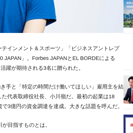
ターテインメント＆スポーツ」「ビジネスアントレプ
APAN」。Forbes JAPANとEL BORDEによる
る活躍が期待される3名に贈られた。
働き手と「特定の時間だけ働いてほしい」雇用主を結
出した代表取締役社長、小川嶺だ。最初の起業は18
増資で3億円の資金調達を達成。大きな話題を呼んだ。
小川が目指すものとは。