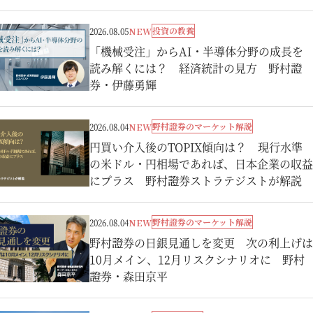
投資の教養
2026.08.05
NEW
「機械受注」からAI・半導体分野の成長を
読み解くには？ 経済統計の見方 野村證
券・伊藤勇輝
野村證券のマーケット解説
2026.08.04
NEW
円買い介入後のTOPIX傾向は？ 現行水準
の米ドル・円相場であれば、日本企業の収益
にプラス 野村證券ストラテジストが解説
野村證券のマーケット解説
2026.08.04
NEW
野村證券の日銀見通しを変更 次の利上げは
10月メイン、12月リスクシナリオに 野村
證券・森田京平