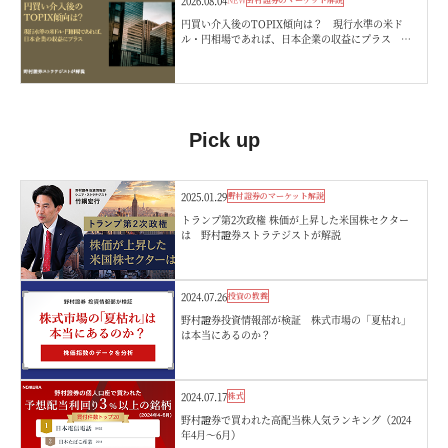
2026.08.04
円買い介入後のTOPIX傾向は？ 現行水準の米ド
ル・円相場であれば、日本企業の収益にプラス 野
村證券ストラテジストが解説
Pick up
2025.01.29
野村證券のマーケット解説
トランプ第2次政権 株価が上昇した米国株セクター
は 野村證券ストラテジストが解説
2024.07.26
投資の教養
野村證券投資情報部が検証 株式市場の「夏枯れ」
は本当にあるのか？
2024.07.17
株式
野村證券で買われた高配当株人気ランキング（2024
年4月～6月）