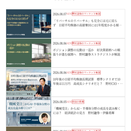
2026.08.07
NEW
野村證券のマーケット解説
「リバーサルのリバーサル」も完全には元に戻ら
ず 日経平均株価の高値奪回には1年程度かかる傾
向 野村證券ストラテジストが解説
2026.08.06
NEW
野村證券のマーケット解説
ポジション調整の反動は一巡か 好決算銘柄への順
張りが進む展開へ 野村證券ストラテジストが解説
2026.08.06
NEW
野村證券のマーケット解説
10年後の日経平均株価長期試算 標準シナリオで10
年後は11万円 高成長シナリオだと？ 野村CIO・宮
嵜浩
2026.08.05
NEW
投資の教養
「機械受注」からAI・半導体分野の成長を読み解く
には？ 経済統計の見方 野村證券・伊藤勇輝
NEW
野村證券のマーケット解説