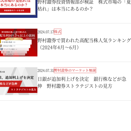
野村證券投資情報部が検証 株式市場の「夏
枯れ」は本当にあるのか？
株式
2024.07.17
野村證券で買われた高配当株人気ランキング
（2024年4月～6月）
野村證券のマーケット解説
2024.07.31
日銀が追加利上げを決定 銀行株などが急
伸 野村證券ストラテジストの見方