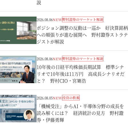
説
野村證券のマーケット解説
2026.08.06
NEW
ポジション調整の反動は一巡か 好決算銘柄
への順張りが進む展開へ 野村證券ストラテ
ジストが解説
野村證券のマーケット解説
2026.08.06
NEW
10年後の日経平均株価長期試算 標準シナ
リオで10年後は11万円 高成長シナリオだ
と？ 野村CIO・宮嵜浩
投資の教養
2026.08.05
NEW
「機械受注」からAI・半導体分野の成長を
読み解くには？ 経済統計の見方 野村證
券・伊藤勇輝