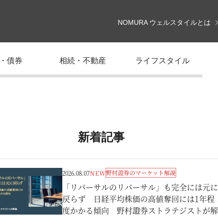
NOMURA ウェルスタイルとは
・債券
相続・不動産
ライフスタイル
新着記事
野村證券のマーケット解説
2026.08.07
NEW
「リバーサルのリバーサル」も完全には元に
戻らず 日経平均株価の高値奪回には1年程
度かかる傾向 野村證券ストラテジストが解