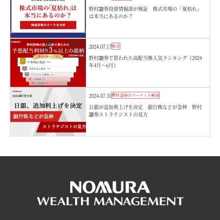
野村證券投資情報部が検証 株式市場の「夏枯れ」
は本当にあるのか？
2024.07.17
株式
野村證券で買われた高配当株人気ランキング（2024
年4月～6月）
2024.07.31
野村證券のマーケット解説
日銀が追加利上げを決定 銀行株などが急伸 野村
證券ストラテジストの見方