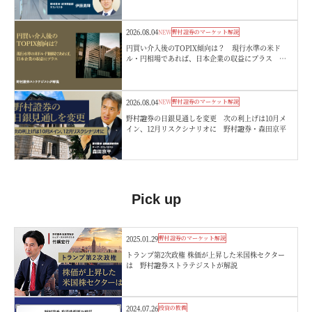
2026.08.04
NEW
野村證券のマーケット解説
円買い介入後のTOPIX傾向は？ 現行水準の米ド
ル・円相場であれば、日本企業の収益にプラス 野
村證券ストラテジストが解説
2026.08.04
NEW
野村證券のマーケット解説
野村證券の日銀見通しを変更 次の利上げは10月メ
イン、12月リスクシナリオに 野村證券・森田京平
Pick up
2025.01.29
野村證券のマーケット解説
トランプ第2次政権 株価が上昇した米国株セクター
は 野村證券ストラテジストが解説
2024.07.26
投資の教養