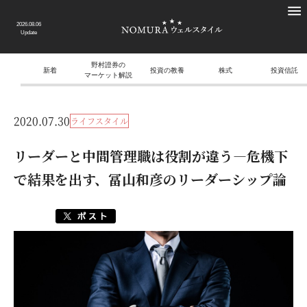
2026.08.06
Update
野村證券の
新着
投資の教養
株式
投資信託
マーケット解説
2020.07.30
ライフスタイル
リーダーと中間管理職は役割が違う―危機下
で結果を出す、冨山和彦のリーダーシップ論