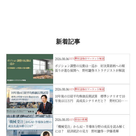
新着記事
2026.08.06
NEW
野村證券のマーケット解説
ポジション調整の反動は一巡か 好決算銘柄への順
張りが進む展開へ 野村證券ストラテジストが解説
2026.08.06
NEW
野村證券のマーケット解説
10年後の日経平均株価長期試算 標準シナリオで10
年後は11万円 高成長シナリオだと？ 野村CIO・宮
嵜浩
2026.08.05
NEW
投資の教養
「機械受注」からAI・半導体分野の成長を読み解く
には？ 経済統計の見方 野村證券・伊藤勇輝