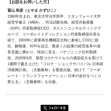
【お話をお伺いした方】
冨山 和彦（とやま かずひこ）
1960年生まれ。東京大学法学部卒、スタンフォード大学
経営学修士（MBA）、司法試験合格。経営共創基盤
（IGPI）代表取締役CEO。ボストンコンサルティンググ
ループ、コーポレイトディレクション代表取締役社長を
経て、2003年に産業再生機構設立時に参画しCOOに就
任。解散後、IGPIを設立、数多くの起業の経営改革や成
長支援に携わり、現在に至る。パナソニック社外取締
役。2020年6月、新型コロナウイルスの感染拡大を受けて
1週間で書き上げた『コロナ・ショックサバイバル 日本経
済復興計画』（文藝春秋）を緊急出版。続けて『コーポ
レート・トランスフォーメーション 日本の会社をつくり
変える』（文藝春秋）を出版。