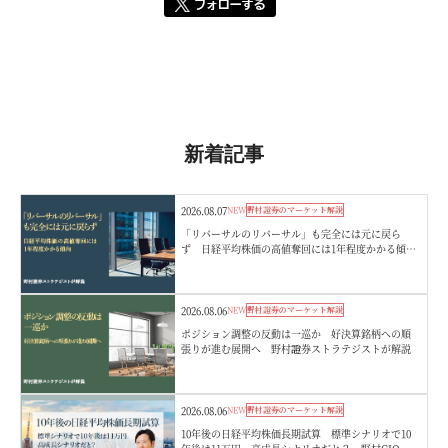
新着記事
2026.08.07
NEW
野村證券のマーケット解説
「リバーサルのリバーサル」も完全には元に戻ら
ず 日経平均株価の高値奪回には1年程度かかる傾
向 野村證券ストラテジストが解説
2026.08.06
NEW
野村證券のマーケット解説
ポジション調整の反動は一巡か 好決算銘柄への順
張りが進む展開へ 野村證券ストラテジストが解説
2026.08.06
NEW
野村證券のマーケット解説
10年後の日経平均株価長期試算 標準シナリオで10