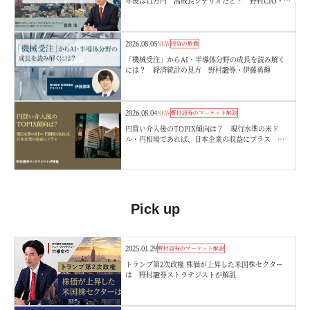
年後は11万円 高成長シナリオだと？ 野村CIO・宮
嵜浩
2026.08.05
NEW
投資の教養
「機械受注」からAI・半導体分野の成長を読み解く
には？ 経済統計の見方 野村證券・伊藤勇輝
2026.08.04
NEW
野村證券のマーケット解説
円買い介入後のTOPIX傾向は？ 現行水準の米ド
ル・円相場であれば、日本企業の収益にプラス 野
村證券ストラテジストが解説
Pick up
2025.01.29
野村證券のマーケット解説
トランプ第2次政権 株価が上昇した米国株セクター
は 野村證券ストラテジストが解説