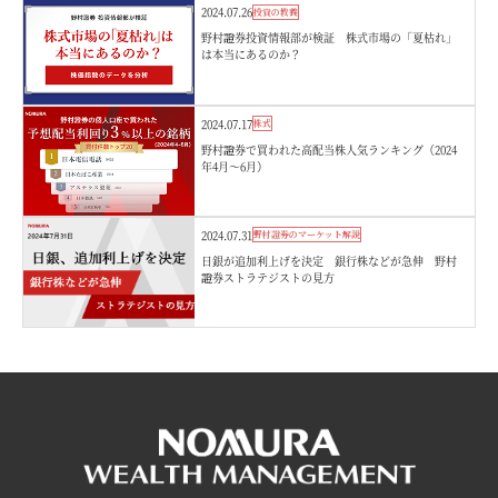
2024.07.26
投資の教養
野村證券投資情報部が検証 株式市場の「夏枯れ」
は本当にあるのか？
2024.07.17
株式
野村證券で買われた高配当株人気ランキング（2024
年4月～6月）
2024.07.31
野村證券のマーケット解説
日銀が追加利上げを決定 銀行株などが急伸 野村
證券ストラテジストの見方