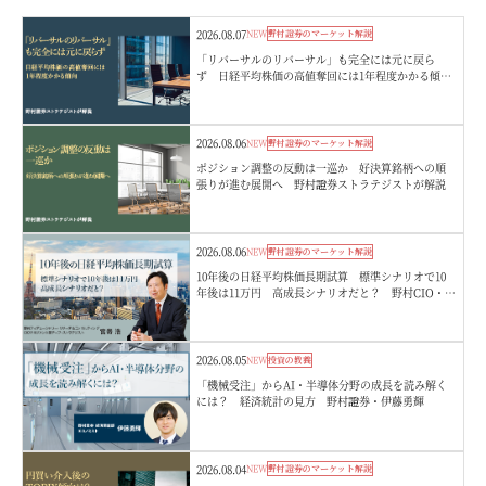
2026.08.07
NEW
野村證券のマーケット解説
「リバーサルのリバーサル」も完全には元に戻ら
ず 日経平均株価の高値奪回には1年程度かかる傾
向 野村證券ストラテジストが解説
2026.08.06
NEW
野村證券のマーケット解説
ポジション調整の反動は一巡か 好決算銘柄への順
張りが進む展開へ 野村證券ストラテジストが解説
2026.08.06
NEW
野村證券のマーケット解説
10年後の日経平均株価長期試算 標準シナリオで10
年後は11万円 高成長シナリオだと？ 野村CIO・宮
嵜浩
2026.08.05
NEW
投資の教養
「機械受注」からAI・半導体分野の成長を読み解く
には？ 経済統計の見方 野村證券・伊藤勇輝
2026.08.04
NEW
野村證券のマーケット解説