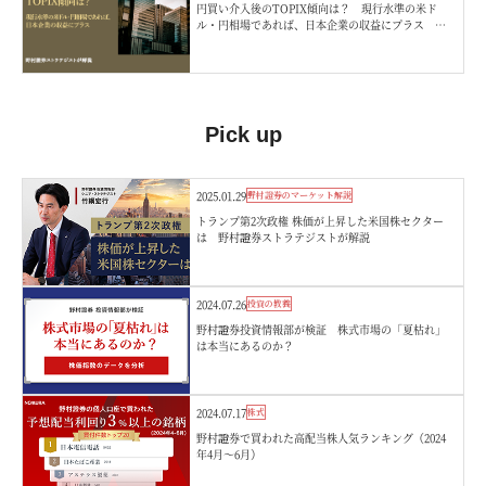
円買い介入後のTOPIX傾向は？ 現行水準の米ド
ル・円相場であれば、日本企業の収益にプラス 野
村證券ストラテジストが解説
Pick up
2025.01.29
野村證券のマーケット解説
トランプ第2次政権 株価が上昇した米国株セクター
は 野村證券ストラテジストが解説
2024.07.26
投資の教養
野村證券投資情報部が検証 株式市場の「夏枯れ」
は本当にあるのか？
2024.07.17
株式
野村證券で買われた高配当株人気ランキング（2024
年4月～6月）