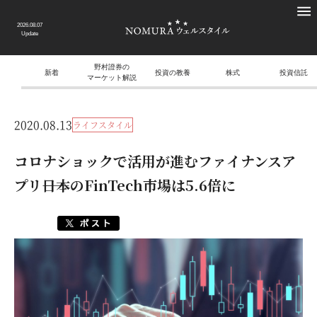
2026.08.07
Update
野村證券の
新着
投資の教養
株式
投資信託
マーケット解説
2020.08.13
ライフスタイル
コロナショックで活用が進むファイナンスア
プリ――日本のFinTech市場は5.6倍に