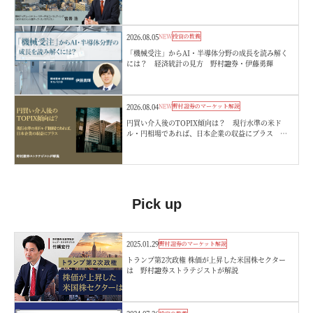
嵜浩
2026.08.05
NEW
投資の教養
「機械受注」からAI・半導体分野の成長を読み解く
には？ 経済統計の見方 野村證券・伊藤勇輝
2026.08.04
NEW
野村證券のマーケット解説
円買い介入後のTOPIX傾向は？ 現行水準の米ド
ル・円相場であれば、日本企業の収益にプラス 野
村證券ストラテジストが解説
Pick up
2025.01.29
野村證券のマーケット解説
トランプ第2次政権 株価が上昇した米国株セクター
は 野村證券ストラテジストが解説