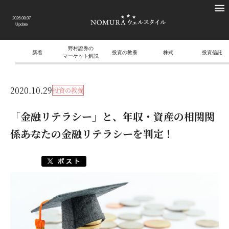
2026.08.07
Update
野村證券の
新着
投資の教養
株式
投資信託
マーケット解説
2020.10.29
投資の教養
「金融リテラシー」と、年収・資産の相関関
係――あなたの金融リテラシーを判定！