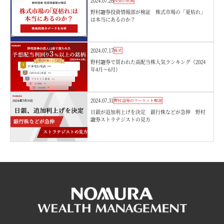
2024.07.26
投資の教養
野村證券投資情報部が検証 株式市場の「夏枯れ」
は本当にあるのか？
2024.07.17
株式
野村證券で買われた高配当株人気ランキング（2024
年4月～6月）
2024.07.31
野村證券のマーケット解説
日銀が追加利上げを決定 銀行株などが急伸 野村
證券ストラテジストの見方