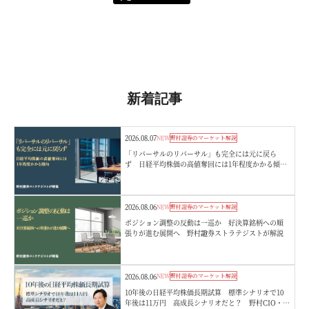
新着記事
2026.08.07
NEW
野村證券のマーケット解説
「リバーサルのリバーサル」も完全には元に戻ら
ず 日経平均株価の高値奪回には1年程度かかる傾
向 野村證券ストラテジストが解説
2026.08.06
NEW
野村證券のマーケット解説
ポジション調整の反動は一巡か 好決算銘柄への順
張りが進む展開へ 野村證券ストラテジストが解説
2026.08.06
NEW
野村證券のマーケット解説
10年後の日経平均株価長期試算 標準シナリオで10
年後は11万円 高成長シナリオだと？ 野村CIO・宮