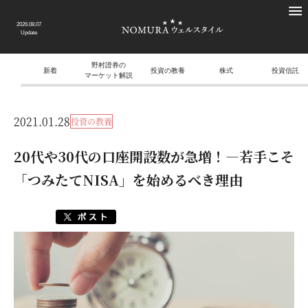
2026.08.07
Update
野村證券の
新着
投資の教養
株式
投資信託
マーケット解説
2021.01.28
投資の教養
20代や30代の口座開設数が急増！―若手こそ
「つみたてNISA」を始めるべき理由