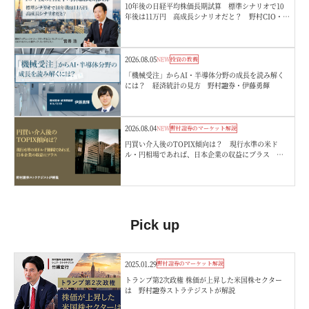
10年後の日経平均株価長期試算 標準シナリオで10
年後は11万円 高成長シナリオだと？ 野村CIO・宮
嵜浩
2026.08.05
NEW
投資の教養
「機械受注」からAI・半導体分野の成長を読み解く
には？ 経済統計の見方 野村證券・伊藤勇輝
2026.08.04
NEW
野村證券のマーケット解説
円買い介入後のTOPIX傾向は？ 現行水準の米ド
ル・円相場であれば、日本企業の収益にプラス 野
村證券ストラテジストが解説
Pick up
2025.01.29
野村證券のマーケット解説
トランプ第2次政権 株価が上昇した米国株セクター
は 野村證券ストラテジストが解説