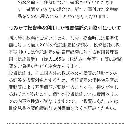
のお名前・ご住所について確認させていただきま
す。確認ができない場合は、新たに買付けた金融商
品をNISAへ受入れることができなくなります。
つみたて投資枠を利用した投資信託のお取引について
購入時手数料はございません。なお、換金時には基準価
額に対して最大2.0％の信託財産留保額を、投資信託の保
有期間中には信託財産の純資産総額に対する運用管理費
用（信託報酬）（最大1.65％（税込み・年率））等の諸経
費をご負担いただく場合があります。
投資信託は、主に国内外の株式や公社債等の値動きのあ
る証券を投資対象とするため、当該資産の価格や為替の
変動等により基準価額が変動することから、損失が生じ
るおそれがあります。個別の投資信託ごとに費用やリス
クの内容や性質が異なりますので、ご投資にあたっては
目論見書や契約締結前交付書面をよくお読みください。