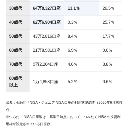
30歳代
64万8,327口座
13.1％
26.5％
40歳代
62万6,904口座
9.3％
25.7％
50歳代
43万2,816口座
8.4％
17.7％
60歳代
21万8,981口座
6.9％
9.0％
70歳代
9万2,204口座
4.6％
3.8％
80歳代
1万4,858口座
5.2％
0.6％
以上
出典：金融庁「NISA・ジュニア NISA 口座の利用状況調査（2020年6月末時
点）」
※つみたて NISA 口座数は、基準日時点において、つみたて NISA の投資利
用枠が設定されている口座数。