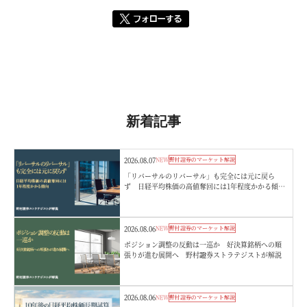
新着記事
2026.08.07
NEW
野村證券のマーケット解説
「リバーサルのリバーサル」も完全には元に戻ら
ず 日経平均株価の高値奪回には1年程度かかる傾
向 野村證券ストラテジストが解説
2026.08.06
NEW
野村證券のマーケット解説
ポジション調整の反動は一巡か 好決算銘柄への順
張りが進む展開へ 野村證券ストラテジストが解説
2026.08.06
NEW
野村證券のマーケット解説