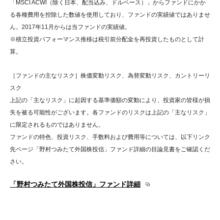
「MSCI ACWI（除く日本、配当込み、ドルベース）」からファンドにかか
る各種費用を控除した数値を使用しており、ファンドの実績値ではありませ
ん。2017年11月からは当ファンドの実績値。
※積立投資パフォーマンス推移は税引前分配金を再投資したものとして計
算。
［ファンドの主なリスク］株価変動リスク、為替変動リスク、カントリーリ
スク
上記の「主なリスク」に起因する基準価額の変動により、投資家の皆様が損
失を被る可能性がございます。各ファンドのリスクは上記の「主なリスク」
に限定されるものではありません。
ファンドの特色、投資リスク、手数料および費用等については、以下リンク
先ページ「野村つみたて外国株投信」ファンド詳細の目論見書をご確認くだ
さい。
「野村つみたて外国株投信」ファンド詳細