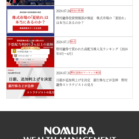
2024.07.26
投資の教養
野村證券投資情報部が検証 株式市場の「夏枯れ」
は本当にあるのか？
2024.07.17
株式
野村證券で買われた高配当株人気ランキング（2024
年4月～6月）
2024.07.31
野村證券のマーケット解説
日銀が追加利上げを決定 銀行株などが急伸 野村
證券ストラテジストの見方