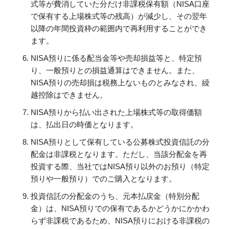
式等が費消していた分だけ非課税保有額（NISA口座
で保有する上場株式等の残高）が減少し、その翌年
以降の年間投資枠の範囲内で再利用することができ
ます。
NISA預りに係る配当金等や売却損益等と、特定預
り、一般預りとの損益通算はできません。また、
NISA預りの売却損は税務上ないものとみなされ、繰
越控除はできません。
NISA預りから払い出された上場株式等の取得価額
は、払出日の時価となります。
NISA預りとして保有している公募株式投資信託の分
配金は非課税となります。ただし、当該分配金を再
投資する際、当社ではNISA預り以外のお預り（特定
預りや一般預り）でのご購入となります。
投資信託の分配金のうち、元本払戻金（特別分配
金）は、NISA預りでの保有であるかどうかにかかわ
らず非課税であるため、NISA預りにおける非課税の