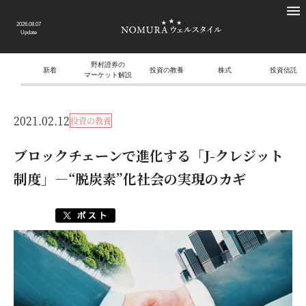
2026.08.07
Update
野村證券の
新着
投資の教養
株式
投資信託
マーケット解説
2021.02.12
投資の教養
ブロックチェーンで進化する「J-クレジット
制度」―“脱炭素”化社会の実現のカギ