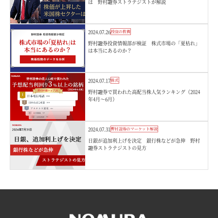
は 野村證券ストラテジストが解説
2024.07.26
投資の教養
野村證券投資情報部が検証 株式市場の「夏枯れ」
は本当にあるのか？
2024.07.17
株式
野村證券で買われた高配当株人気ランキング（2024
年4月～6月）
2024.07.31
野村證券のマーケット解説
日銀が追加利上げを決定 銀行株などが急伸 野村
證券ストラテジストの見方