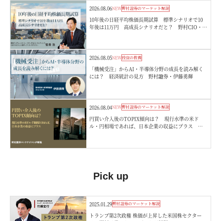
2026.08.06
NEW
野村證券のマーケット解説
10年後の日経平均株価長期試算 標準シナリオで10
年後は11万円 高成長シナリオだと？ 野村CIO・宮
嵜浩
2026.08.05
NEW
投資の教養
「機械受注」からAI・半導体分野の成長を読み解く
には？ 経済統計の見方 野村證券・伊藤勇輝
2026.08.04
NEW
野村證券のマーケット解説
円買い介入後のTOPIX傾向は？ 現行水準の米ド
ル・円相場であれば、日本企業の収益にプラス 野
村證券ストラテジストが解説
Pick up
2025.01.29
野村證券のマーケット解説
トランプ第2次政権 株価が上昇した米国株セクター