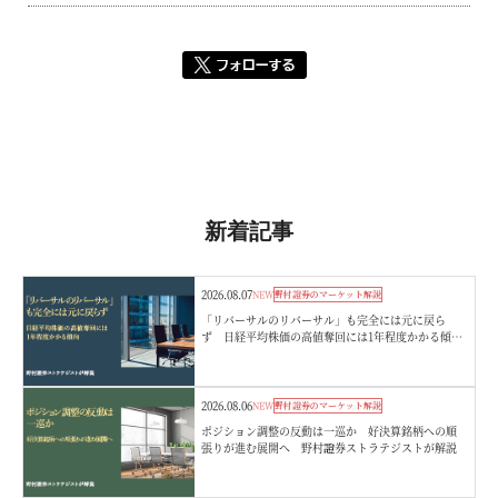
新着記事
2026.08.07
NEW
野村證券のマーケット解説
「リバーサルのリバーサル」も完全には元に戻ら
ず 日経平均株価の高値奪回には1年程度かかる傾
向 野村證券ストラテジストが解説
2026.08.06
NEW
野村證券のマーケット解説
ポジション調整の反動は一巡か 好決算銘柄への順
張りが進む展開へ 野村證券ストラテジストが解説