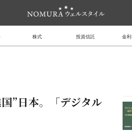
養
株式
投資信託
金利
進国”日本。「デジタル