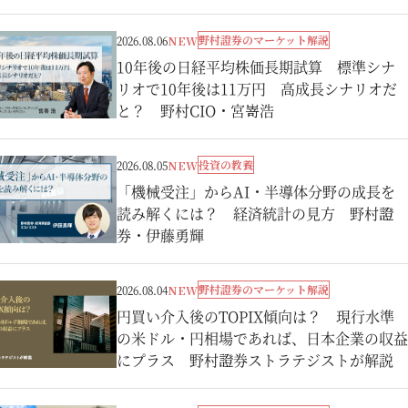
野村證券のマーケット解説
2026.08.06
NEW
10年後の日経平均株価長期試算 標準シナ
リオで10年後は11万円 高成長シナリオだ
と？ 野村CIO・宮嵜浩
投資の教養
2026.08.05
NEW
「機械受注」からAI・半導体分野の成長を
読み解くには？ 経済統計の見方 野村證
券・伊藤勇輝
野村證券のマーケット解説
2026.08.04
NEW
円買い介入後のTOPIX傾向は？ 現行水準
の米ドル・円相場であれば、日本企業の収益
にプラス 野村證券ストラテジストが解説