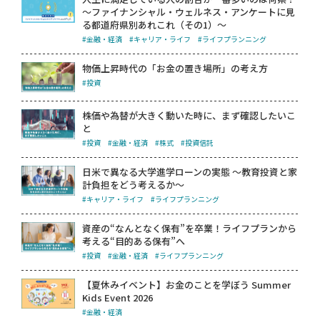
～ファイナンシャル・ウェルネス・アンケートに見
る都道府県別あれこれ（その1）～
#金融・経済
#キャリア・ライフ
#ライフプランニング
物価上昇時代の「お金の置き場所」の考え方
#投資
株価や為替が大きく動いた時に、まず確認したいこ
と
#投資
#金融・経済
#株式
#投資信託
日米で異なる大学進学ローンの実態 ～教育投資と家
計負担をどう考えるか～
#キャリア・ライフ
#ライフプランニング
資産の“なんとなく保有”を卒業！ライフプランから
考える“目的ある保有”へ
#投資
#金融・経済
#ライフプランニング
【夏休みイベント】お金のことを学ぼう Summer
Kids Event 2026
#金融・経済