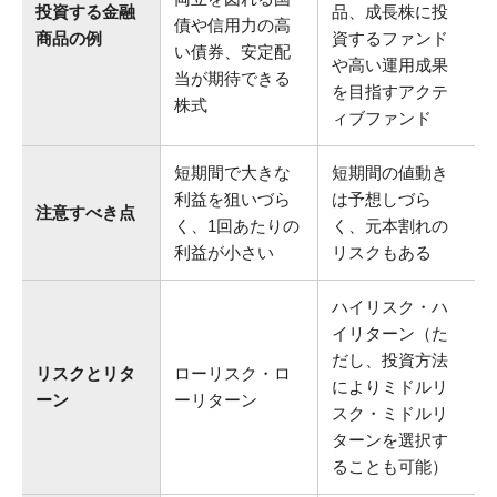
投資する金融
品、成長株に投
債や信用力の高
商品の例
資するファンド
い債券、安定配
や高い運用成果
当が期待できる
を目指すアクテ
株式
ィブファンド
短期間で大きな
短期間の値動き
利益を狙いづら
は予想しづら
注意すべき点
く、1回あたりの
く、元本割れの
利益が小さい
リスクもある
ハイリスク・ハ
イリターン（た
だし、投資方法
リスクとリタ
ローリスク・ロ
によりミドルリ
ーン
ーリターン
スク・ミドルリ
ターンを選択す
ることも可能）