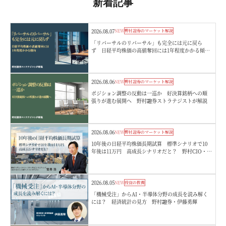
新着記事
2026.08.07
NEW
野村證券のマーケット解説
「リバーサルのリバーサル」も完全には元に戻ら
ず 日経平均株価の高値奪回には1年程度かかる傾
向 野村證券ストラテジストが解説
2026.08.06
NEW
野村證券のマーケット解説
ポジション調整の反動は一巡か 好決算銘柄への順
張りが進む展開へ 野村證券ストラテジストが解説
2026.08.06
NEW
野村證券のマーケット解説
10年後の日経平均株価長期試算 標準シナリオで10
年後は11万円 高成長シナリオだと？ 野村CIO・宮
嵜浩
2026.08.05
NEW
投資の教養
「機械受注」からAI・半導体分野の成長を読み解く
には？ 経済統計の見方 野村證券・伊藤勇輝