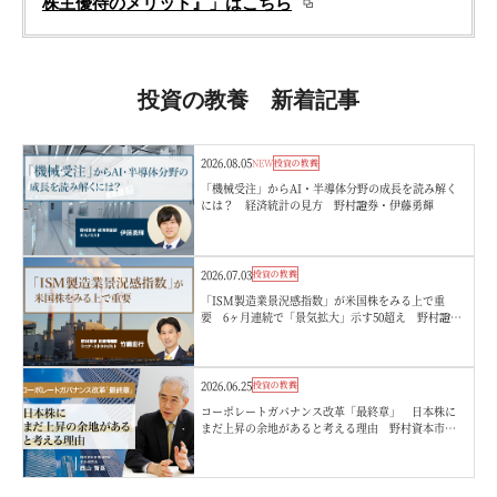
株主優待のメリット』」はこちら
投資の教養 新着記事
2026.08.05
NEW
投資の教養
「機械受注」からAI・半導体分野の成長を読み解く
には？ 経済統計の見方 野村證券・伊藤勇輝
2026.07.03
投資の教養
「ISM製造業景況感指数」が米国株をみる上で重
要 6ヶ月連続で「景気拡大」示す50超え 野村證
券・竹綱宏行
2026.06.25
投資の教養
コーポレートガバナンス改革「最終章」 日本株に
まだ上昇の余地があると考える理由 野村資本市場
研究所・西山賢吾