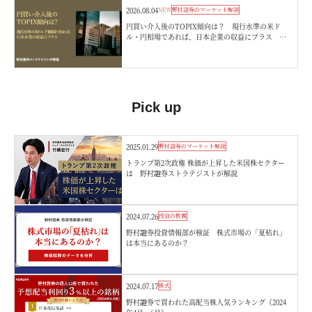
2026.08.04
NEW
野村證券のマーケット解説
円買い介入後のTOPIX傾向は？ 現行水準の米ド
ル・円相場であれば、日本企業の収益にプラス 野
村證券ストラテジストが解説
Pick up
2025.01.29
野村證券のマーケット解説
トランプ第2次政権 株価が上昇した米国株セクター
は 野村證券ストラテジストが解説
2024.07.26
投資の教養
野村證券投資情報部が検証 株式市場の「夏枯れ」
は本当にあるのか？
2024.07.17
株式
野村證券で買われた高配当株人気ランキング（2024