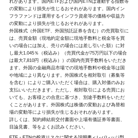
れがあります。国内ETFおよび国内ETNは連動する指数等
の変動により損失が生じるおそれがあります。国内イン
フラファンドは運用するインフラ資産等の価格や収益力
の変動により損失が生じるおそれがあります。
外国株式（外国ETF、外国預託証券を含む）の売買取引に
は、売買金額（現地約定金額に現地手数料と税金等を買
いの場合には加え、売りの場合には差し引いた額）に対
し最大1.045％（税込み）（売買代金が75万円以下の場合
は最大7,810円（税込み））の国内売買手数料をいただき
ます。外国の金融商品市場での現地手数料や税金等は国
や地域により異なります。外国株式を相対取引（募集等
を含む）によりご購入いただく場合は、購入対価のみお
支払いいただきます。ただし、相対取引による売買にお
いても、お客様との合意に基づき、別途手数料をいただ
くことがあります。外国株式は株価の変動および為替相
場の変動等により損失が生じるおそれがあります。
詳しくは、契約締結前交付書面や上場有価証券等書面、
目論見書、等をよくお読みください。
ETF・ETNの投資リスクに関する説明書＜レバレッジ型、