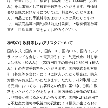
は、数量に応じて、移管する銘柄ごとに11,000円（税込
み）を上限額として移管手数料をいただきます。有価証
券や金銭のお預かりについては、料金をいただきませ
ん。商品ごとに手数料等およびリスクは異なりますの
で、当該商品等の契約締結前交付書面、上場有価証券等
書面、目論見書、等をよくお読みください。
株式の手数料等およびリスクについて
国内株式（国内REIT、国内ETF、国内ETN、国内インフ
ラファンドを含む）の売買取引には、約定代金に対し最
大1.43％（税込み）（20万円以下の場合は2,860円（税込
み））の売買手数料をいただきます。国内株式を相対取
引（募集等を含む）によりご購入いただく場合は、購入
対価のみお支払いいただきます。ただし、相対取引によ
る売買においても、お客様との合意に基づき、別途手数
料をいただくことがあります。国内株式は株価の変動に
より損失が生じるおそれがあります。国内REITは運用す
る不動産の価格や収益力の変動により損失が生じるおそ