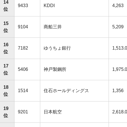
14
9433
KDDI
4,263
位
15
9104
商船三井
5,209
位
16
7182
ゆうちょ銀行
1,513.
位
17
5406
神戸製鋼所
1,975.
位
18
1514
住石ホールディングス
1,356
位
19
9201
日本航空
2,618.
位