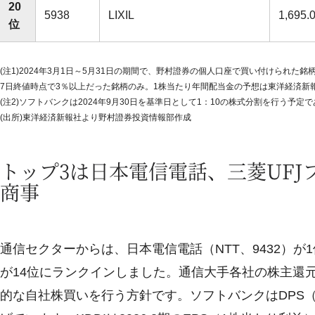
20
5938
LIXIL
1,695.
位
(注1)2024年3月1日～5月31日の期間で、野村證券の個人口座で買い付けられた
7日終値時点で3％以上だった銘柄のみ。1株当たり年間配当金の予想は東洋経済新報
(注2)ソフトバンクは2024年9月30日を基準日として1：10の株式分割を行う予
(出所)東洋経済新報社より野村證券投資情報部作成
トップ3は日本電信電話、三菱UF
商事
通信セクターからは、日本電信電話（NTT、9432）が1位
が14位にランクインしました。通信大手各社の株主還
的な自社株買いを行う方針です。ソフトバンクはDPS（