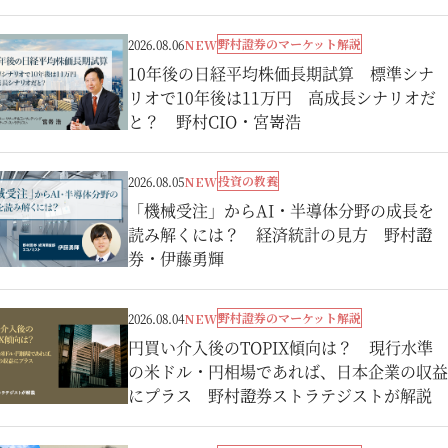
野村證券のマーケット解説
2026.08.06
NEW
10年後の日経平均株価長期試算 標準シナ
リオで10年後は11万円 高成長シナリオだ
と？ 野村CIO・宮嵜浩
投資の教養
2026.08.05
NEW
「機械受注」からAI・半導体分野の成長を
読み解くには？ 経済統計の見方 野村證
券・伊藤勇輝
野村證券のマーケット解説
2026.08.04
NEW
円買い介入後のTOPIX傾向は？ 現行水準
の米ドル・円相場であれば、日本企業の収益
にプラス 野村證券ストラテジストが解説