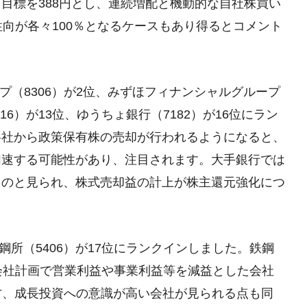
利益）目標を388円とし、連続増配と機動的な自社株買い
還元性向が各々100％となるケースもあり得るとコメント
プ（8306）が2位、みずほフィナンシャルグループ
16）が13位、ゆうちょ銀行（7182）が16位にラン
各社から政策保有株の売却が行われるようになると、
加速する可能性があり、注目されます。大手銀行では
ものと見られ、株式売却益の計上が株主還元強化につ
鋼所（5406）が17位にランクインしました。鉄鋼
期の会社計画で営業利益や事業利益等を減益とした会社
方、成長投資への意識が高い会社が見られる点も同