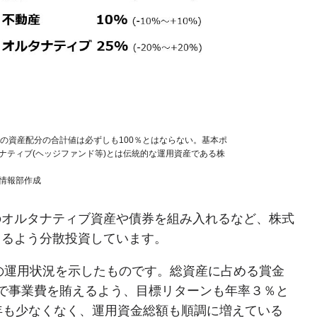
実際の資産配分の合計値は必ずしも100％とはならない。基本ポ
ナティブ(ヘッジファンド等)とは伝統的な運用資産である株
資情報部作成
のオルタナティブ資産や債券を組み入れるなど、株式
きるよう分散投資しています。
団の運用状況を示したものです。総資産に占める賞金
で事業費を賄えるよう、目標リターンも年率３％と
年も少なくなく、運用資金総額も順調に増えている