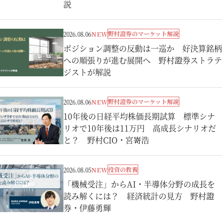
説
野村證券のマーケット解説
2026.08.06
NEW
ポジション調整の反動は一巡か 好決算銘柄
への順張りが進む展開へ 野村證券ストラテ
ジストが解説
野村證券のマーケット解説
2026.08.06
NEW
10年後の日経平均株価長期試算 標準シナ
リオで10年後は11万円 高成長シナリオだ
と？ 野村CIO・宮嵜浩
投資の教養
2026.08.05
NEW
「機械受注」からAI・半導体分野の成長を
読み解くには？ 経済統計の見方 野村證
券・伊藤勇輝