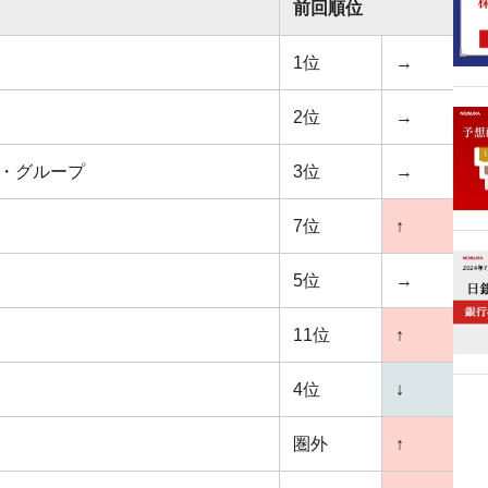
前回順位
1位
→
2位
→
ル・グループ
3位
→
7位
↑
5位
→
11位
↑
4位
↓
圏外
↑