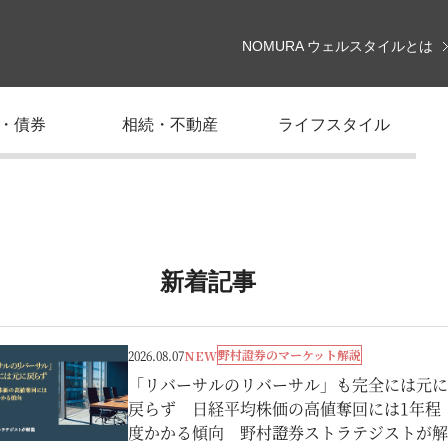
NOMURA ウェルスタイルとは
・債券
相続・不動産
ライフスタイル
新着記事
野村證券のマーケット解説
2026.08.07
NEW
「リバーサルのリバーサル」も完全には元に
戻らず 日経平均株価の高値奪回には1年程
度かかる傾向 野村證券ストラテジストが解