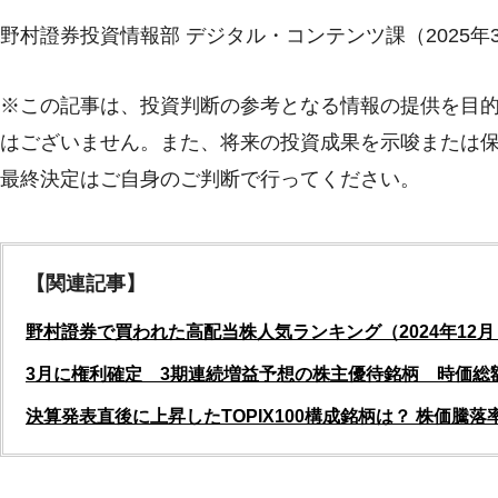
野村證券投資情報部 デジタル・コンテンツ課（2025年
※この記事は、投資判断の参考となる情報の提供を目
はございません。また、将来の投資成果を示唆または
最終決定はご自身のご判断で行ってください。
【関連記事】
野村證券で買われた高配当株人気ランキング（2024年12月～
3月に権利確定 3期連続増益予想の株主優待銘柄 時価総額
決算発表直後に上昇したTOPIX100構成銘柄は？ 株価騰落率TO