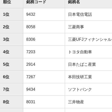
順位
銘柄コード
銘柄名
1位
9432
日本電信電話
2位
8058
三菱商事
3位
8306
三菱UFJフィナンシャ
4位
7203
トヨタ自動車
5位
2914
日本たばこ産業
6位
7267
本田技研工業
7位
9434
ソフトバンク
8位
8031
三井物産