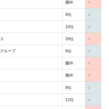
圏外
↑
6位
↓
10位
↓
ス
20位
↑
グループ
9位
↓
圏外
↑
圏外
↑
8位
↓
12位
↓