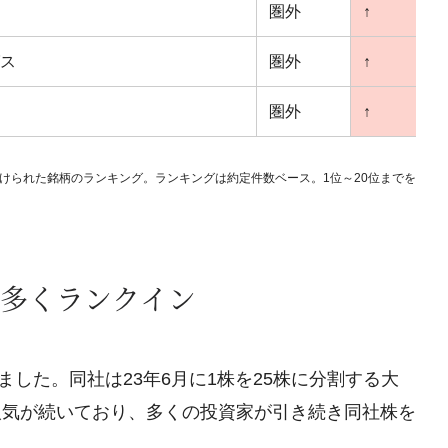
圏外
↑
ス
圏外
↑
圏外
↑
買い付けられた銘柄のランキング。ランキングは約定件数ベース。1位～20位までを
多くランクイン
ました。同社は23年6月に1株を25株に分割する大
人気が続いており、多くの投資家が引き続き同社株を