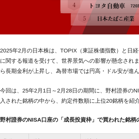
2025年2月の日本株は、TOPIX（東証株価指数）と
に関する報道を受けて、世界景気への影響が懸念され
ら長期金利が上昇し、為替市場では円高・ドル安が進
今回は、25年2月1日～2月28日の期間に、野村證券の
入された銘柄の中から、約定件数順に上位20銘柄を紹
野村證券のNISA口座の「成長投資枠」で買われた銘柄の