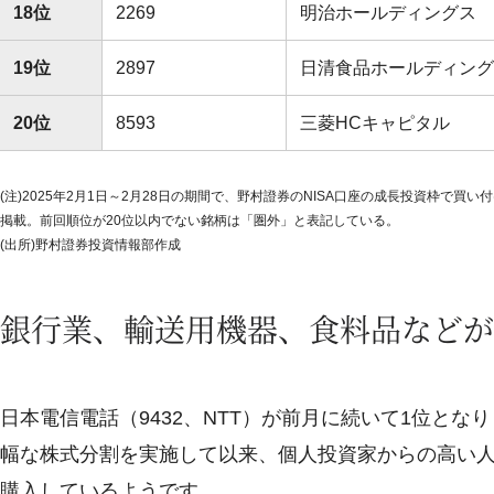
18位
2269
明治ホールディングス
19位
2897
日清食品ホールディング
20位
8593
三菱HCキャピタル
(注)2025年2月1日～2月28日の期間で、野村證券のNISA口座の成長投資枠で
掲載。前回順位が20位以内でない銘柄は「圏外」と表記している。
(出所)野村證券投資情報部作成
銀行業、輸送用機器、食料品などが
日本電信電話（9432、NTT）が前月に続いて1位となり
幅な株式分割を実施して以来、個人投資家からの高い
購入しているようです。