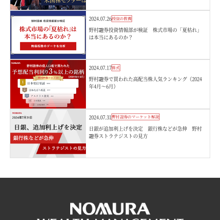
2024.07.26
投資の教養
野村證券投資情報部が検証 株式市場の「夏枯れ」
は本当にあるのか？
2024.07.17
株式
野村證券で買われた高配当株人気ランキング（2024
年4月～6月）
2024.07.31
野村證券のマーケット解説
日銀が追加利上げを決定 銀行株などが急伸 野村
證券ストラテジストの見方