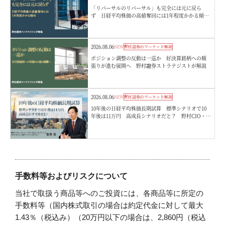
「リバーサルのリバーサル」も完全には元に戻ら
ず 日経平均株価の高値奪回には1年程度かかる傾
向 野村證券ストラテジストが解説
2026.08.06
NEW
野村證券のマーケット解説
ポジション調整の反動は一巡か 好決算銘柄への順
張りが進む展開へ 野村證券ストラテジストが解説
2026.08.06
NEW
野村證券のマーケット解説
10年後の日経平均株価長期試算 標準シナリオで10
年後は11万円 高成長シナリオだと？ 野村CIO・宮
嵜浩
手数料等およびリスクについて
当社で取扱う商品等へのご投資には、各商品等に所定の
手数料等（国内株式取引の場合は約定代金に対して最大
1.43％（税込み）（20万円以下の場合は、2,860円（税込