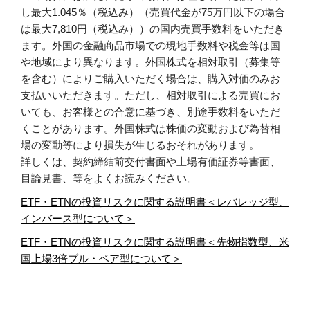
し最大1.045％（税込み）（売買代金が75万円以下の場合
は最大7,810円（税込み））の国内売買手数料をいただき
ます。外国の金融商品市場での現地手数料や税金等は国
や地域により異なります。外国株式を相対取引（募集等
を含む）によりご購入いただく場合は、購入対価のみお
支払いいただきます。ただし、相対取引による売買にお
いても、お客様との合意に基づき、別途手数料をいただ
くことがあります。外国株式は株価の変動および為替相
場の変動等により損失が生じるおそれがあります。
詳しくは、契約締結前交付書面や上場有価証券等書面、
目論見書、等をよくお読みください。
ETF・ETNの投資リスクに関する説明書＜レバレッジ型、
インバース型について＞
ETF・ETNの投資リスクに関する説明書＜先物指数型、米
国上場3倍ブル・ベア型について＞