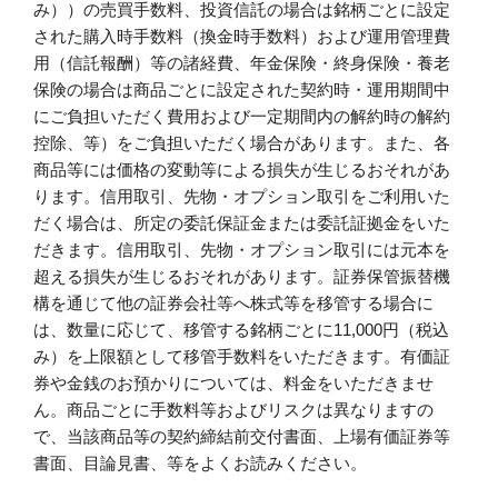
み））の売買手数料、投資信託の場合は銘柄ごとに設定
された購入時手数料（換金時手数料）および運用管理費
用（信託報酬）等の諸経費、年金保険・終身保険・養老
保険の場合は商品ごとに設定された契約時・運用期間中
にご負担いただく費用および一定期間内の解約時の解約
控除、等）をご負担いただく場合があります。また、各
商品等には価格の変動等による損失が生じるおそれがあ
ります。信用取引、先物・オプション取引をご利用いた
だく場合は、所定の委託保証金または委託証拠金をいた
だきます。信用取引、先物・オプション取引には元本を
超える損失が生じるおそれがあります。証券保管振替機
構を通じて他の証券会社等へ株式等を移管する場合に
は、数量に応じて、移管する銘柄ごとに11,000円（税込
み）を上限額として移管手数料をいただきます。有価証
券や金銭のお預かりについては、料金をいただきませ
ん。商品ごとに手数料等およびリスクは異なりますの
で、当該商品等の契約締結前交付書面、上場有価証券等
書面、目論見書、等をよくお読みください。