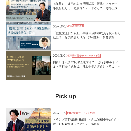
10年後の日経平均株価長期試算 標準シナリオで10
年後は11万円 高成長シナリオだと？ 野村CIO・宮
嵜浩
2026.08.05
NEW
投資の教養
「機械受注」からAI・半導体分野の成長を読み解く
には？ 経済統計の見方 野村證券・伊藤勇輝
2026.08.04
NEW
野村證券のマーケット解説
円買い介入後のTOPIX傾向は？ 現行水準の米ド
ル・円相場であれば、日本企業の収益にプラス 野
村證券ストラテジストが解説
Pick up
2025.01.29
野村證券のマーケット解説
トランプ第2次政権 株価が上昇した米国株セクター
は 野村證券ストラテジストが解説