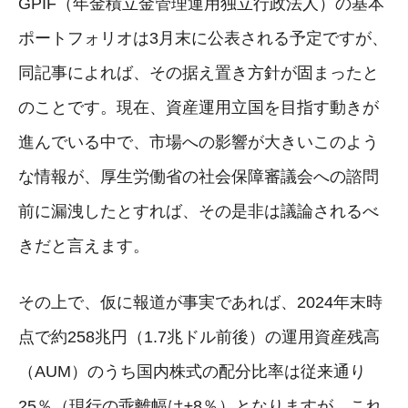
GPIF（年金積立金管理運用独立行政法人）の基本
ポートフォリオは3月末に公表される予定ですが、
同記事によれば、その据え置き方針が固まったと
のことです。現在、資産運用立国を目指す動きが
進んでいる中で、市場への影響が大きいこのよう
な情報が、厚生労働省の社会保障審議会への諮問
前に漏洩したとすれば、その是非は議論されるべ
きだと言えます。
その上で、仮に報道が事実であれば、2024年末時
点で約258兆円（1.7兆ドル前後）の運用資産残高
（AUM）のうち国内株式の配分比率は従来通り
25％（現行の乖離幅は±8％）となりますが、これ