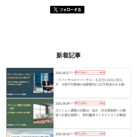
新着記事
2026.08.07
NEW
野村證券のマーケット解説
「リバーサルのリバーサル」も完全には元に戻ら
ず 日経平均株価の高値奪回には1年程度かかる傾
向 野村證券ストラテジストが解説
2026.08.06
NEW
野村證券のマーケット解説
ポジション調整の反動は一巡か 好決算銘柄への順
張りが進む展開へ 野村證券ストラテジストが解説
2026.08.06
NEW
野村證券のマーケット解説