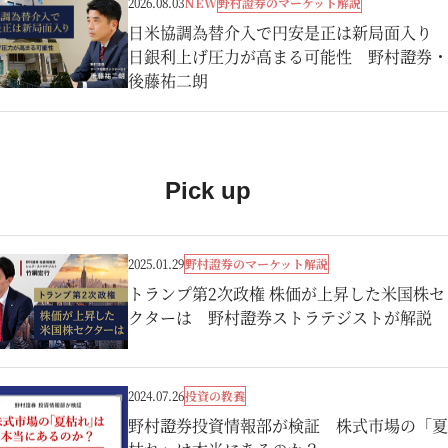
野村證券のマーケット解説
2026.08.03
NEW
日米協調為替介入で円安是正は新局面入り
日銀利上げ圧力が高まる可能性 野村證券・
後藤祐二朗
Pick up
野村證券のマーケット解説
2025.01.29
トランプ第2次政権 株価が上昇した米国株セ
クターは 野村證券ストラテジストが解説
投資の教養
2024.07.26
野村證券投資情報部が検証 株式市場の「夏