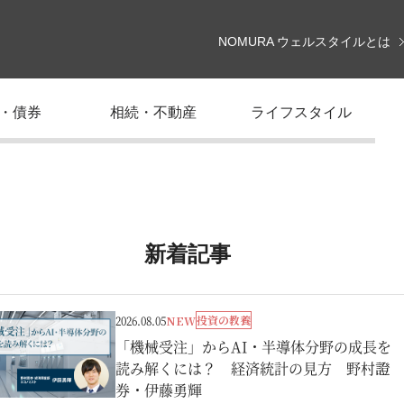
NOMURA ウェルスタイルとは
・債券
相続・不動産
ライフスタイル
新着記事
投資の教養
2026.08.05
NEW
「機械受注」からAI・半導体分野の成長を
読み解くには？ 経済統計の見方 野村證
券・伊藤勇輝