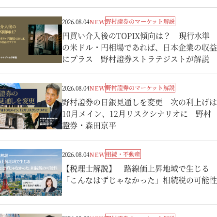
野村證券のマーケット解説
2026.08.04
NEW
円買い介入後のTOPIX傾向は？ 現行水準
の米ドル・円相場であれば、日本企業の収益
にプラス 野村證券ストラテジストが解説
野村證券のマーケット解説
2026.08.04
NEW
野村證券の日銀見通しを変更 次の利上げは
10月メイン、12月リスクシナリオに 野村
證券・森田京平
相続・不動産
2026.08.04
NEW
【税理士解説】 路線価上昇地域で生じる
「こんなはずじゃなかった」相続税の可能性