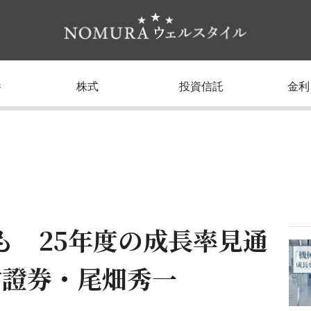
養
株式
投資信託
金利
も 25年度の成長率見通
村證券・尾畑秀一