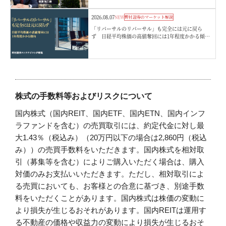
2026.08.07
NEW
野村證券のマーケット解説
「リバーサルのリバーサル」も完全には元に戻ら
ず 日経平均株価の高値奪回には1年程度かかる傾
向 野村證券ストラテジストが解説
株式の手数料等およびリスクについて
国内株式（国内REIT、国内ETF、国内ETN、国内インフ
ラファンドを含む）の売買取引には、約定代金に対し最
大1.43％（税込み）（20万円以下の場合は2,860円（税込
み））の売買手数料をいただきます。国内株式を相対取
引（募集等を含む）によりご購入いただく場合は、購入
対価のみお支払いいただきます。ただし、相対取引によ
る売買においても、お客様との合意に基づき、別途手数
料をいただくことがあります。国内株式は株価の変動に
より損失が生じるおそれがあります。国内REITは運用す
る不動産の価格や収益力の変動により損失が生じるおそ