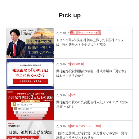
Pick up
2025.01.29
野村證券のマーケット解説
トランプ第2次政権 株価が上昇した米国株セクター
は 野村證券ストラテジストが解説
2024.07.26
投資の教養
野村證券投資情報部が検証 株式市場の「夏枯れ」
は本当にあるのか？
2024.07.17
株式
野村證券で買われた高配当株人気ランキング（2024
年4月～6月）
2024.07.31
野村證券のマーケット解説
日銀が追加利上げを決定 銀行株などが急伸 野村
證券ストラテジストの見方