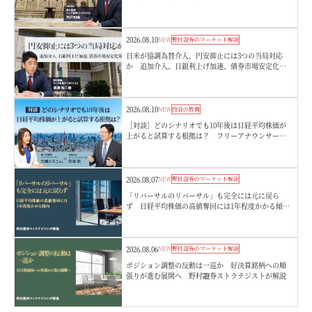
目 野村證券・宍戸知暁
2026.08.10
NEW
野村證券のマーケット解説
日米が協調為替介入、円安抑止には3つの当局対応
か 追加介入、日銀利上げ加速、債券市場安定化
策 野村證券・後藤祐二朗
2026.08.10
NEW
投資の教養
［対談］どのシナリオでも10年後は日経平均株価が
上がると試算する根拠は？ フリーアナウンサー・
大橋ひろこさん×野村CIOチーフ・ストラテジスト・
宮嵜浩
2026.08.07
NEW
野村證券のマーケット解説
「リバーサルのリバーサル」も完全には元に戻ら
ず 日経平均株価の高値奪回には1年程度かかる傾
向 野村證券ストラテジストが解説
2026.08.06
NEW
野村證券のマーケット解説
ポジション調整の反動は一巡か 好決算銘柄への順
張りが進む展開へ 野村證券ストラテジストが解説