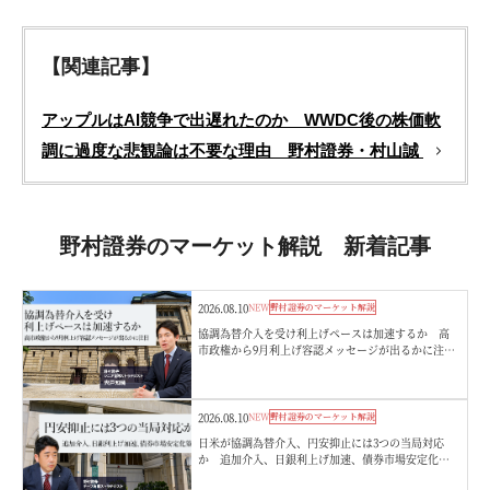
【関連記事】
アップルはAI競争で出遅れたのか WWDC後の株価軟
調に過度な悲観論は不要な理由 野村證券・村山誠
野村證券のマーケット解説 新着記事
2026.08.10
NEW
野村證券のマーケット解説
協調為替介入を受け利上げペースは加速するか 高
市政権から9月利上げ容認メッセージが出るかに注
目 野村證券・宍戸知暁
2026.08.10
NEW
野村證券のマーケット解説
日米が協調為替介入、円安抑止には3つの当局対応
か 追加介入、日銀利上げ加速、債券市場安定化
策 野村證券・後藤祐二朗