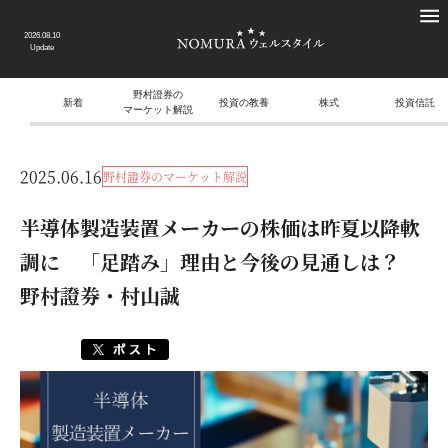
2026.08.10
Update
野村證券の
新着
投資の教養
株式
投資信託
マーケット解説
2025.06.16
野村證券のマーケット解説
半導体製造装置メーカーの株価は昨夏以降軟
調に 「足踏み」理由と今後の見通しは？
野村證券・村山誠