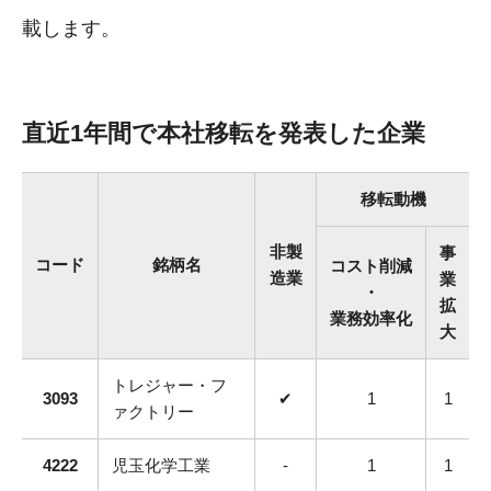
載します。
直近1年間で本社移転を発表した企業
移転動機
非製
事
コード
銘柄名
コスト削減
造業
業
・
拡
業務効率化
大
トレジャー・フ
3093
✔
1
1
ァクトリー
4222
児玉化学工業
-
1
1