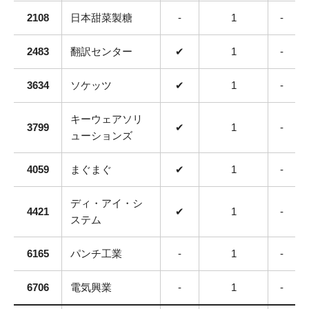
2108
日本甜菜製糖
-
1
-
2483
翻訳センター
✔
1
-
3634
ソケッツ
✔
1
-
キーウェアソリ
3799
✔
1
-
ューションズ
4059
まぐまぐ
✔
1
-
ディ・アイ・シ
4421
✔
1
-
ステム
6165
パンチ工業
-
1
-
6706
電気興業
-
1
-