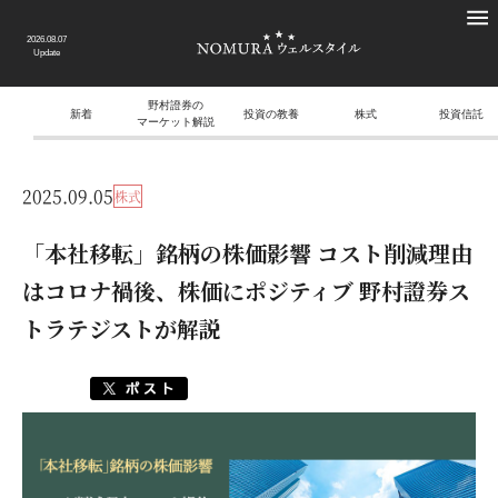
2026.08.07
Update
野村證券の
新着
投資の教養
株式
投資信託
マーケット解説
2025.09.05
株式
「本社移転」銘柄の株価影響 コスト削減理由
はコロナ禍後、株価にポジティブ 野村證券ス
トラテジストが解説