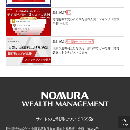
2024.07.17
株式
野村證券で買われた高配当株人気ランキング（2024
年4月～6月）
2024.07.31
野村證券のマーケット解説
日銀が追加利上げを決定 銀行株などが急伸 野村
證券ストラテジストの見方
サイトのご利用について
RSS
野村證券株式会社 金融商品取引業者 関東財務局長（金商）第142号