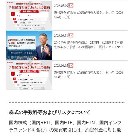
2026.07.09
株式
野村證券で買われた高配当株人気ランキング（2026
年4月〜6月）
2026.06.11
株式
2040年の日経平均株価は「24万円」に到達する可能
性があると予想 その根拠は？ 野村アセットマネ
ジメント・石黒英之
2026.06.05
株式
野村證券で買われた高配当株人気ランキング（2026
年3月〜5月）
株式の手数料等およびリスクについて
国内株式（国内REIT、国内ETF、国内ETN、国内インフ
ラファンドを含む）の売買取引には、約定代金に対し最