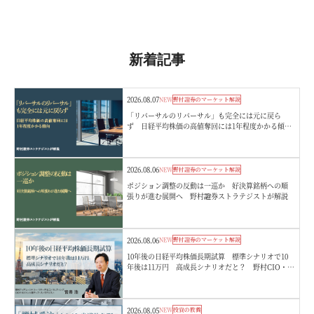
新着記事
2026.08.07
NEW
野村證券のマーケット解説
「リバーサルのリバーサル」も完全には元に戻ら
ず 日経平均株価の高値奪回には1年程度かかる傾
向 野村證券ストラテジストが解説
2026.08.06
NEW
野村證券のマーケット解説
ポジション調整の反動は一巡か 好決算銘柄への順
張りが進む展開へ 野村證券ストラテジストが解説
2026.08.06
NEW
野村證券のマーケット解説
10年後の日経平均株価長期試算 標準シナリオで10
年後は11万円 高成長シナリオだと？ 野村CIO・宮
嵜浩
2026.08.05
NEW
投資の教養