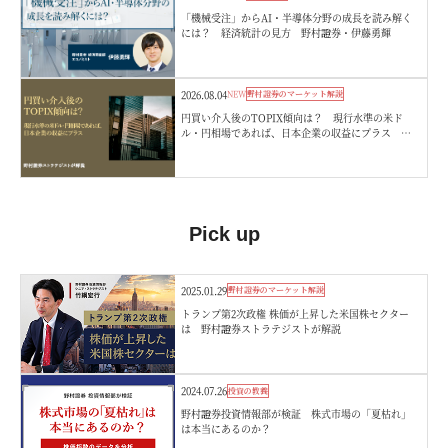
「機械受注」からAI・半導体分野の成長を読み解く
には？ 経済統計の見方 野村證券・伊藤勇輝
2026.08.04
NEW
野村證券のマーケット解説
円買い介入後のTOPIX傾向は？ 現行水準の米ド
ル・円相場であれば、日本企業の収益にプラス 野
村證券ストラテジストが解説
Pick up
2025.01.29
野村證券のマーケット解説
トランプ第2次政権 株価が上昇した米国株セクター
は 野村證券ストラテジストが解説
2024.07.26
投資の教養
野村證券投資情報部が検証 株式市場の「夏枯れ」
は本当にあるのか？