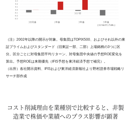
（注）2002年以降の開示が対象。母集団はTOPIX500、およびそれ以外の東
証プライムおよびスタンダード（旧東証一部、二部）上場銘柄の3つに区
分。区分ごとに対母集団平均リターン、対母集団中央値の予想ROE変化を
算出。予想ROEは来期優先（IFIS予想を東洋経済予想で補完）。
（出所）各社開示資料、IFISおよび東洋経済新報社より野村證券市場戦略リ
サーチ部作成
コスト削減理由を業種別で比較すると、非製
造業で株価や業績へのプラス影響が顕著