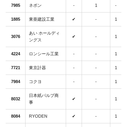
7985
ネポン
-
1
-
1885
東亜建設工業
✔
-
1
あい ホールディ
3076
✔
-
1
ングス
4224
ロンシール工業
-
-
1
7721
東京計器
-
-
1
7984
コクヨ
-
-
1
日本紙パルプ商
8032
✔
-
1
事
8084
RYODEN
✔
-
1