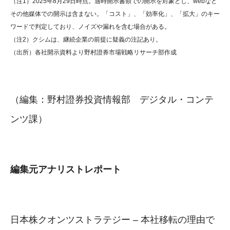
（注1）2025年8月29日時点。適時開示書類での開示を対象とし、webなど
その他媒体での開示は含まない。「コスト」、「効率化」、「拡大」のキー
ワードで判定しており、ノイズや漏れを含む場合がある。
（注2）クシムは、継続企業の前提に疑義の注記あり。
（出所）各社開示資料より野村證券市場戦略リサーチ部作成
（編集：野村證券投資情報部 デジタル・コンテ
ンツ課）
編集元アナリストレポート
日本株クオンツストラテジー – 本社移転の理由で