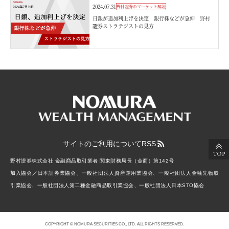
2024.07.31
野村證券のマーケット解説
日銀が追加利上げを決定 銀行株などが急伸 野村
證券ストラテジストの見方
サイトのご利用について
RSS
野村證券株式会社 金融商品取引業者 関東財務局長（金商）第142号
加入協会／日本証券業協会、一般社団法人資産運用業協会、一般社団法人金融先物取
引業協会、一般社団法人第二種金融商品取引業協会、一般社団法人日本STO協会
COPYRIGHT © NOMURA SECURITIES CO., LTD. ALL RIGHTS RESERVED.