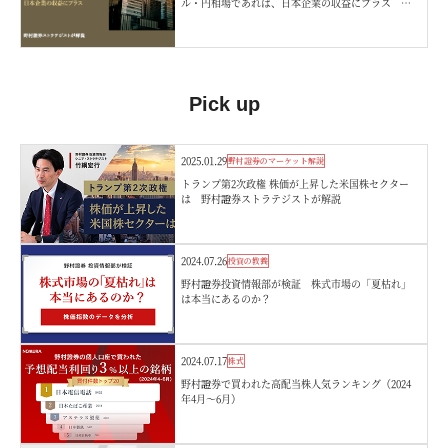
ル・円相場であれば、日本企業の収益にプラス 野
村證券ストラテジストが解説
Pick up
2025.01.29
野村證券のマーケット解説
トランプ第2次政権 株価が上昇した米国株セクター
は 野村證券ストラテジストが解説
2024.07.26
投資の教養
野村證券投資情報部が検証 株式市場の「夏枯れ」
は本当にあるのか？
2024.07.17
株式
野村證券で買われた高配当株人気ランキング（2024
年4月～6月）