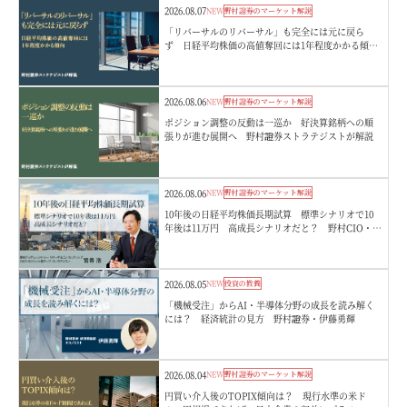
2026.08.07
NEW
野村證券のマーケット解説
「リバーサルのリバーサル」も完全には元に戻ら
ず 日経平均株価の高値奪回には1年程度かかる傾
向 野村證券ストラテジストが解説
2026.08.06
NEW
野村證券のマーケット解説
ポジション調整の反動は一巡か 好決算銘柄への順
張りが進む展開へ 野村證券ストラテジストが解説
2026.08.06
NEW
野村證券のマーケット解説
10年後の日経平均株価長期試算 標準シナリオで10
年後は11万円 高成長シナリオだと？ 野村CIO・宮
嵜浩
2026.08.05
NEW
投資の教養
「機械受注」からAI・半導体分野の成長を読み解く
には？ 経済統計の見方 野村證券・伊藤勇輝
2026.08.04
NEW
野村證券のマーケット解説
円買い介入後のTOPIX傾向は？ 現行水準の米ド