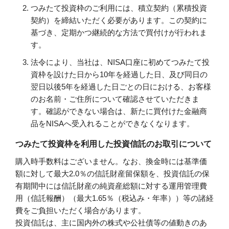
つみたて投資枠のご利用には、積立契約（累積投資
契約）を締結いただく必要があります。この契約に
基づき、定期かつ継続的な方法で買付けが行われま
す。
法令により、当社は、NISA口座に初めてつみたて投
資枠を設けた日から10年を経過した日、及び同日の
翌日以後5年を経過した日ごとの日における、お客様
のお名前・ご住所について確認させていただきま
す。確認ができない場合は、新たに買付けた金融商
品をNISAへ受入れることができなくなります。
つみたて投資枠を利用した投資信託のお取引について
購入時手数料はございません。なお、換金時には基準価
額に対して最大2.0％の信託財産留保額を、投資信託の保
有期間中には信託財産の純資産総額に対する運用管理費
用（信託報酬）（最大1.65％（税込み・年率））等の諸経
費をご負担いただく場合があります。
投資信託は、主に国内外の株式や公社債等の値動きのあ