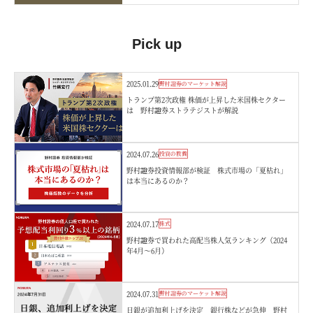
Pick up
2025.01.29
野村證券のマーケット解説
トランプ第2次政権 株価が上昇した米国株セクター
は 野村證券ストラテジストが解説
2024.07.26
投資の教養
野村證券投資情報部が検証 株式市場の「夏枯れ」
は本当にあるのか？
2024.07.17
株式
野村證券で買われた高配当株人気ランキング（2024
年4月～6月）
2024.07.31
野村證券のマーケット解説
日銀が追加利上げを決定 銀行株などが急伸 野村