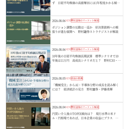
ず 日経平均株価の高値奪回には1年程度かかる傾
向 野村證券ストラテジストが解説
2026.08.06
NEW
野村證券のマーケット解説
ポジション調整の反動は一巡か 好決算銘柄への順
張りが進む展開へ 野村證券ストラテジストが解説
2026.08.06
NEW
野村證券のマーケット解説
10年後の日経平均株価長期試算 標準シナリオで10
年後は11万円 高成長シナリオだと？ 野村CIO・宮
嵜浩
2026.08.05
NEW
投資の教養
「機械受注」からAI・半導体分野の成長を読み解く
には？ 経済統計の見方 野村證券・伊藤勇輝
2026.08.04
NEW
野村證券のマーケット解説
円買い介入後のTOPIX傾向は？ 現行水準の米ド
ル・円相場であれば、日本企業の収益にプラス 野
村證券ストラテジストが解説