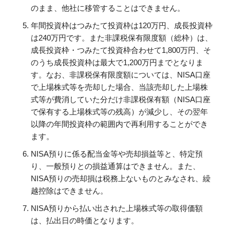
のまま、他社に移管することはできません。
年間投資枠はつみたて投資枠は120万円、成長投資枠
は240万円です。また非課税保有限度額（総枠）は、
成長投資枠・つみたて投資枠合わせて1,800万円、そ
のうち成長投資枠は最大で1,200万円までとなりま
す。なお、非課税保有限度額については、NISA口座
で上場株式等を売却した場合、当該売却した上場株
式等が費消していた分だけ非課税保有額（NISA口座
で保有する上場株式等の残高）が減少し、その翌年
以降の年間投資枠の範囲内で再利用することができ
ます。
NISA預りに係る配当金等や売却損益等と、特定預
り、一般預りとの損益通算はできません。また、
NISA預りの売却損は税務上ないものとみなされ、繰
越控除はできません。
NISA預りから払い出された上場株式等の取得価額
は、払出日の時価となります。