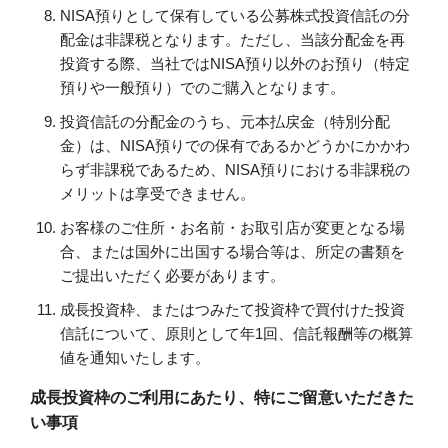
NISA預りとして保有している公募株式投資信託の分
配金は非課税となります。ただし、当該分配金を再
投資する際、当社ではNISA預り以外のお預り（特定
預りや一般預り）でのご購入となります。
投資信託の分配金のうち、元本払戻金（特別分配
金）は、NISA預りでの保有であるかどうかにかかわ
らず非課税であるため、NISA預りにおける非課税の
メリットは享受できません。
お客様のご住所・お名前・お取引店が変更となる場
合、または国外に出国する場合等は、所定の書類を
ご提出いただく必要があります。
成長投資枠、またはつみたて投資枠で買付けた投資
信託について、原則として年1回、信託報酬等の概算
値を通知いたします。
成長投資枠のご利用にあたり、特にご留意いただきた
い事項